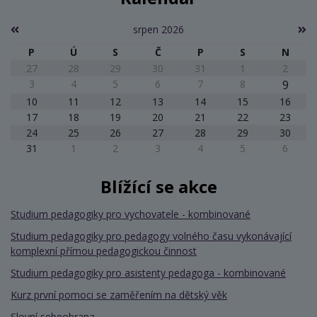
srpen 2026
P
Ú
S
Č
P
S
N
27
28
29
30
31
1
2
3
4
5
6
7
8
9
10
11
12
13
14
15
16
17
18
19
20
21
22
23
24
25
26
27
28
29
30
31
1
2
3
4
5
6
Blížící se akce
Studium pedagogiky pro vychovatele - kombinované
Studium pedagogiky pro pedagogy volného času vykonávající
komplexní přímou pedagogickou činnost
Studium pedagogiky pro asistenty pedagoga - kombinované
Kurz první pomoci se zaměřením na dětský věk
Slovní sebeobrana