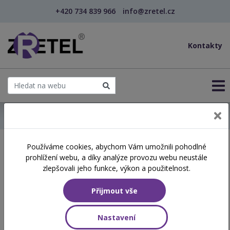
+420 734 839 966
info@zretel.cz
Kontakty
← Domů
Používáme cookies, abychom Vám umožnili pohodlné
Školení začínající 22. 05.
prohlížení webu, a díky analýze provozu webu neustále
2026
zlepšovali jeho funkce, výkon a použitelnost.
Přijmout vše
Aktuálně vypsané termíny
Nastavení