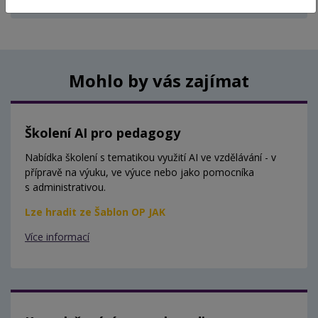
Aktuálně nejsou vypsány žádné termíny.
Mohlo by vás zajímat
Školení AI pro pedagogy
Nabídka školení s tematikou využití AI ve vzdělávání - v
přípravě na výuku, ve výuce nebo jako pomocníka
s administrativou.
Lze hradit ze Šablon OP JAK
Více informací