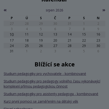
srpen 2026
P
Ú
S
Č
P
S
N
27
28
29
30
31
1
2
3
4
5
6
7
8
9
10
11
12
13
14
15
16
17
18
19
20
21
22
23
24
25
26
27
28
29
30
31
1
2
3
4
5
6
Blížící se akce
Studium pedagogiky pro vychovatele - kombinované
Studium pedagogiky pro pedagogy volného času vykonávající
komplexní přímou pedagogickou činnost
Studium pedagogiky pro asistenty pedagoga - kombinované
Kurz první pomoci se zaměřením na dětský věk
Slovní sebeobrana