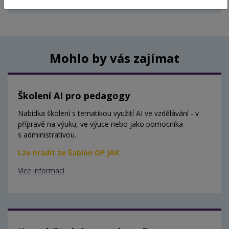
Aktuálně nejsou vypsány žádné termíny.
Mohlo by vás zajímat
Školení AI pro pedagogy
Nabídka školení s tematikou využití AI ve vzdělávání - v
přípravě na výuku, ve výuce nebo jako pomocníka
s administrativou.
Lze hradit ze Šablon OP JAK
Více informací