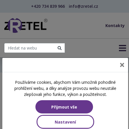
+420 734 839 966
info@zretel.cz
Kontakty
← Domů
Používáme cookies, abychom Vám umožnili pohodlné
Školení začínající 11. 05.
prohlížení webu, a díky analýze provozu webu neustále
2026
zlepšovali jeho funkce, výkon a použitelnost.
Přijmout vše
Aktuálně vypsané termíny
Nastavení