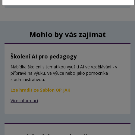
Aktuálně nejsou vypsány žádné termíny.
Mohlo by vás zajímat
Školení AI pro pedagogy
Nabídka školení s tematikou využití AI ve vzdělávání - v
přípravě na výuku, ve výuce nebo jako pomocníka
s administrativou.
Lze hradit ze Šablon OP JAK
Více informací