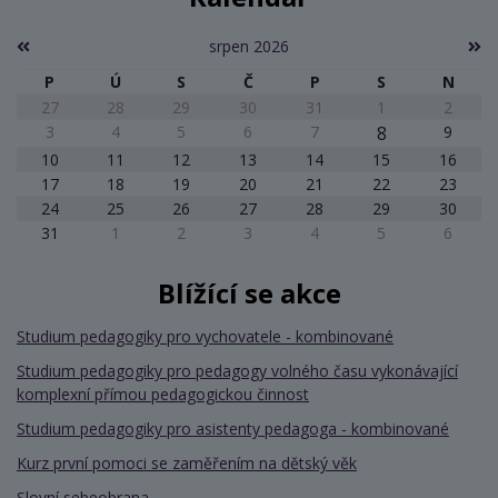
srpen 2026
P
Ú
S
Č
P
S
N
27
28
29
30
31
1
2
3
4
5
6
7
8
9
10
11
12
13
14
15
16
17
18
19
20
21
22
23
24
25
26
27
28
29
30
31
1
2
3
4
5
6
Blížící se akce
Studium pedagogiky pro vychovatele - kombinované
Studium pedagogiky pro pedagogy volného času vykonávající
komplexní přímou pedagogickou činnost
Studium pedagogiky pro asistenty pedagoga - kombinované
Kurz první pomoci se zaměřením na dětský věk
Slovní sebeobrana