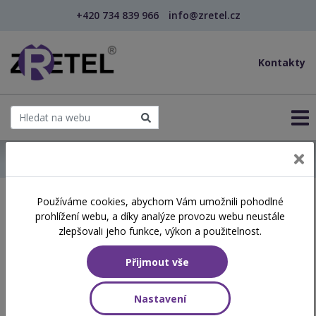
+420 734 839 966
info@zretel.cz
Kontakty
← Domů
Používáme cookies, abychom Vám umožnili pohodlné
Školení začínající 06. 05.
prohlížení webu, a díky analýze provozu webu neustále
2026
zlepšovali jeho funkce, výkon a použitelnost.
Přijmout vše
Aktuálně vypsané termíny
Nastavení