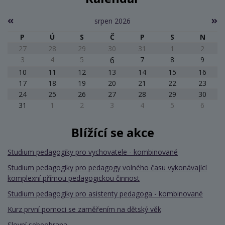
srpen 2026
P
Ú
S
Č
P
S
N
27
28
29
30
31
1
2
3
4
5
6
7
8
9
10
11
12
13
14
15
16
17
18
19
20
21
22
23
24
25
26
27
28
29
30
31
1
2
3
4
5
6
Blížící se akce
Studium pedagogiky pro vychovatele - kombinované
Studium pedagogiky pro pedagogy volného času vykonávající
komplexní přímou pedagogickou činnost
Studium pedagogiky pro asistenty pedagoga - kombinované
Kurz první pomoci se zaměřením na dětský věk
Slovní sebeobrana