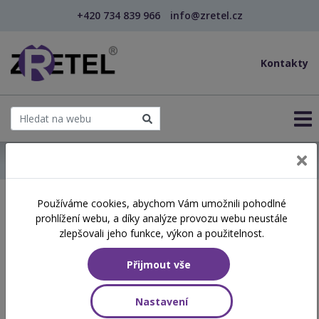
+420 734 839 966
info@zretel.cz
Kontakty
← Domů
Používáme cookies, abychom Vám umožnili pohodlné
Školení začínající 28. 04.
prohlížení webu, a díky analýze provozu webu neustále
2026
zlepšovali jeho funkce, výkon a použitelnost.
Přijmout vše
Aktuálně vypsané termíny
Nastavení