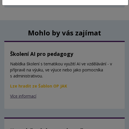
Aktuálně nejsou vypsány žádné termíny.
Mohlo by vás zajímat
Školení AI pro pedagogy
Nabídka školení s tematikou využití AI ve vzdělávání - v
přípravě na výuku, ve výuce nebo jako pomocníka
s administrativou.
Lze hradit ze Šablon OP JAK
Více informací