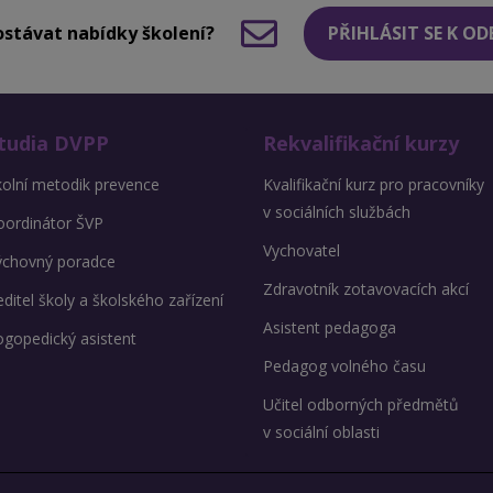
stávat nabídky školení?
PŘIHLÁSIT SE K O
tudia DVPP
Rekvalifikační kurzy
kolní metodik prevence
Kvalifikační kurz pro pracovníky
v sociálních službách
oordinátor ŠVP
Vychovatel
ýchovný poradce
Zdravotník zotavovacích akcí
ditel školy a školského zařízení
Asistent pedagoga
ogopedický asistent
Pedagog volného času
Učitel odborných předmětů
v sociální oblasti