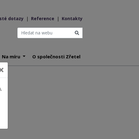
sté dotazy
|
Reference
|
Kontakty
Na míru
O společnosti Zřetel
,
a