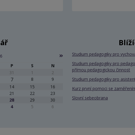
ář
Blíž
Studium pedagogiky pro vychov
26
Studium pedagogiky pro pedago
P
S
N
přímou pedagogickou činnost
31
1
2
7
8
9
Studium pedagogiky pro asiste
14
15
16
Kurz první pomoci se zaměřením
21
22
23
Slovní sebeobrana
28
29
30
4
5
6