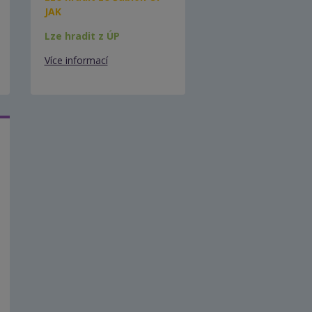
JAK
Lze hradit z ÚP
Více informací