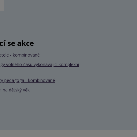
ící se akce
atele - kombinované
gy volného času vykonávající komplexní
nty pedagoga - kombinované
 na dětský věk