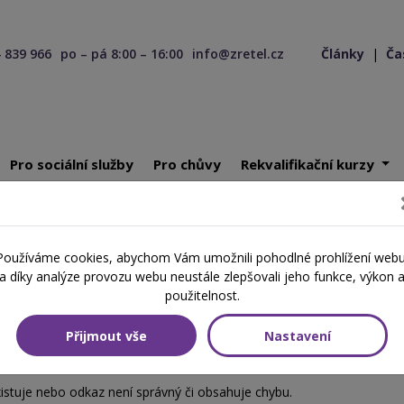
 839 966
po – pá 8:00 – 16:00
info@zretel.cz
Články
|
Ča
Pro sociální služby
Pro chůvy
Rekvalifikační kurzy
Používáme cookies, abychom Vám umožnili pohodlné prohlížení webu
a díky analýze provozu webu neustále zlepšovali jeho funkce, výkon 
použitelnost.
404
Přijmout vše
Nastavení
alezena
istuje nebo odkaz není správný či obsahuje chybu.