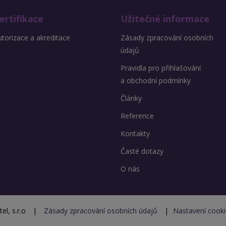
ertifikace
Užitečné informace
torizace a akreditace
Zásady zpracování osobních
údajů
Pravidla pro přihlašování
a obchodní podmínky
Články
Reference
Kontakty
Časté dotazy
O nás
l, s.r.o
|
Zásady zpracování osobních údajů
|
Nastavení cook