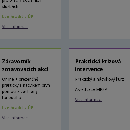
pro práci v sociálních
službách
Lze hradit z ÚP
Více informací
Zdravotník
Praktická krizová
zotavovacích akcí
intervence
Online + prezenčně,
Praktický a nácvikový kurz
prakticky s nácvikem první
Akreditace MPSV
pomoci a záchrany
tonoucího
Více informací
Lze hradit z ÚP
Více informací