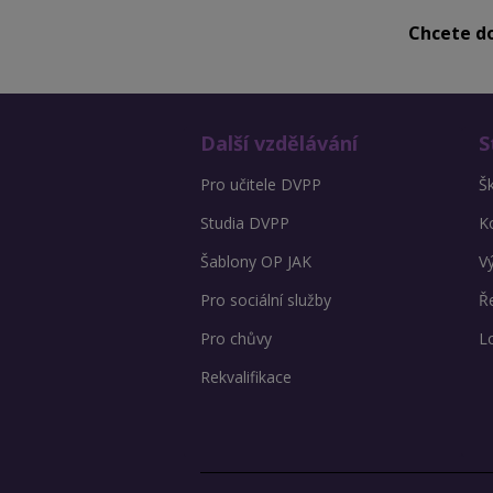
Chcete do
Další vzdělávání
S
Pro učitele DVPP
Š
Studia DVPP
K
Šablony OP JAK
V
Pro sociální služby
Ře
Pro chůvy
L
Rekvalifikace