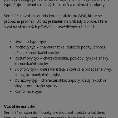
typu. Pojmenování stresových faktorů a možnosti podpory.
Seminář je tvořen teoretickou a praktickou částí, které se
průběžně prolínají. Důraz je kladen na příklady z praxe, které
staví na skutečných příbězích a osvědčených řešeních.
Úvod do typologie
Pocitový typ – charakteristika, důležité pocity, proces
učení, komunikační spojky
Rozumový typ – charakteristika, potřeby, typické znaky,
komunikační spojky
Sluchový typ – charakteristika, škodlivé a prospěšné vlivy,
znaky, komunikační spojky
Obrazový typ – charakteristika, zápory, klady, škodlivé
vlivy, komunikační spojky
Kombinace typů
Vzdělávací cíle
Seminář umožní do hloubky prozkoumat podstatu každého
komunikačního typu a jeho projevů v běžném životě, včetně