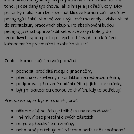
toho, jak se daný typ chová, jak si hraje a jak řeší úkoly. Díky
praktickým ukázkám lze rozeznat klíčové komunikační potřeby
pedagogů i žáků, vhodně zvolit výukové materiály a získat vhled
do architektury pracovních skupin. Po absolvování budou
pedagogové schopni zařadit sebe, své žáky i kolegy do
jednotlivých typů a pochopit jejich odlišný přístup k řešení
každodenních pracovních i osobních situací.
Znalost komunikačních typů pomáhá:
pochopit, proč dítě reaguje jinak než vy,
předcházet zbytečným konfliktům a nedorozuměním,
podporovat přirozené nadání dětí a jejich silné stránky,
být jim skutečnou oporou ve chvílích, kdy to potřebují.
Představte si, že byste rozuměli, proč:
některé dítě potřebuje tolik času na rozhodování,
jiné mluví bez přestání o svých zážitcích,
reaguje přecitlivěle na změny,
nebo proč potřebuje mít všechno perfektně uspořádané.