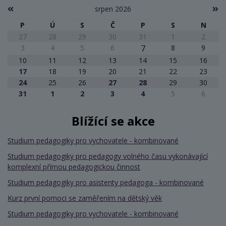
srpen 2026
P
Ú
S
Č
P
S
N
27
28
29
30
31
1
2
3
4
5
6
7
8
9
10
11
12
13
14
15
16
17
18
19
20
21
22
23
24
25
26
27
28
29
30
31
1
2
3
4
5
6
Blížící se akce
Studium pedagogiky pro vychovatele - kombinované
Studium pedagogiky pro pedagogy volného času vykonávající
komplexní přímou pedagogickou činnost
Studium pedagogiky pro asistenty pedagoga - kombinované
Kurz první pomoci se zaměřením na dětský věk
Studium pedagogiky pro vychovatele - kombinované