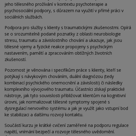
jeho tělesného prožívání v kontextu psychoterapie a
psychosociální podpory, s důrazem na využití v přímé práci v
sociálních službách.
Podpora pro služby s klienty s traumatickými zkušenostmi. Opírá
se o srozumitelně podané poznatky z oblasti neurobiologie
stresu, traumatu a závislostního chování a ukazuje, jak jsou
tělesné vjemy a fyzické reakce propojeny s psychickým
nastavením, pamětí a zpracováním obtížných životních
zkušeností.
Pozornost je věnována i specifikům práce s klienty, kteří se
potýkají s návykovým chováním, duální diagnózou (tedy
kombinací psychického onemocnění a závislosti) či následky
komplexního vývojového traumatu. Účastníci získají praktické
nástroje, jak tyto souvislosti přibližovat klientům na kognitivní
úrovni, jak normalizovat tělesné symptomy spojené s
dysregulací nervového systému a jak je využít jako vstupní bod
ke stabilizaci a dalšímu rozvoji kontaktu.
Součástí kurzu je krátké cvičení zaměřené na podporu regulace
napětí, vnímání bezpečí a rozvoje tělesného uvědomění.