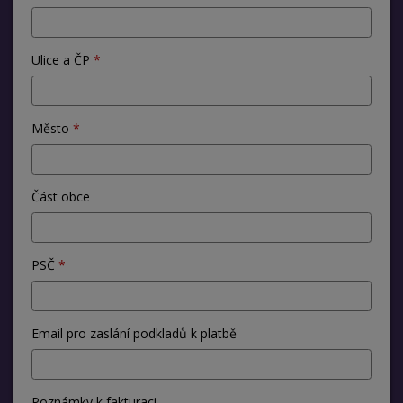
Ulice a ČP
Město
Část obce
PSČ
Email pro zaslání podkladů k platbě
Poznámky k fakturaci