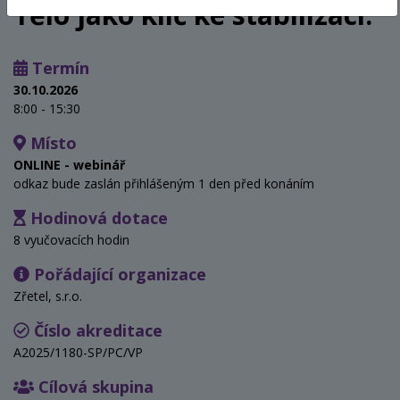
Tělo jako klíč ke stabilizaci.
Termín
30.10.2026
8:00 - 15:30
Místo
ONLINE - webinář
odkaz bude zaslán přihlášeným 1 den před konáním
Hodinová dotace
8 vyučovacích hodin
Pořádající organizace
Zřetel, s.r.o.
Číslo akreditace
A2025/1180-SP/PC/VP
Cílová skupina