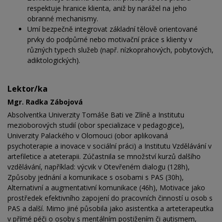
respektuje hranice klienta, aniž by narážel na jeho
obranné mechanismy.
Umí bezpečně integrovat základní tělově orientované
prvky do podpůrné nebo motivační práce s klienty v
různých typech služeb (např. nízkoprahových, pobytových,
adiktologických).
Lektor/ka
Mgr. Radka Zábojová
Absolventka Univerzity Tomáše Bati ve Zlíně a Institutu
mezioborových studií (obor specializace v pedagogice),
Univerzity Palackého v Olomouci (obor aplikovaná
psychoterapie a inovace v sociální práci) a Institutu Vzdělávání v
artefiletice a ateterapii. Zúčastnila se množství kurzů dalšího
vzdělávání, například: výcvik v Otevřeném dialogu (128h),
Způsoby jednání a komunikace s osobami s PAS (30h),
Alternativní a augmentativní komunikace (46h), Motivace jako
prostředek efektivního zapojení do pracovních činností u osob s
PAS a další. Mimo jiné působila jako asistentka a arteterapeutka
v přímé péči o osoby s mentálním postižením či autismem,