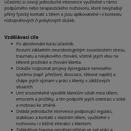
Účastníci si osvojí jednoduché intervence využitelné v rámci
podpůrného nebo terapeutického rozhovoru, které nevyžadují
přímý fyzický kontakt s tělem a jsou aplikovatelné i v kontextu
nízkoprahových či pobytových služeb.
Vzdělávací cíle
Po absolvování kurzu účastník:
Rozumí základním neurobiologickým souvislostem stresu,
traumatu a návykového chování, včetně jejich vlivu na
tělesné prožívání a chování klienta.
Dokáže rozpoznat projevy dysregulace nervového
systému (např. přetížení, disociace, tělesné napětí) a
chápe jejich význam v práci s klienty v zátěžových
situacích.
Umí srozumitelně vysvětlit klientům vztah mezi tělem,
emocemi a prožitky, a tím podpořit jejich orientaci v sobě
a motivaci ke změně.
Ovládá jednoduché intervence podporující regulaci,
stabilizaci a kontakt s vlastním tělem, využitelné v
rozhovoru i v běžné interakci s klientem.
Zohledňuje trauma-senzitivní přístup ve své práci a