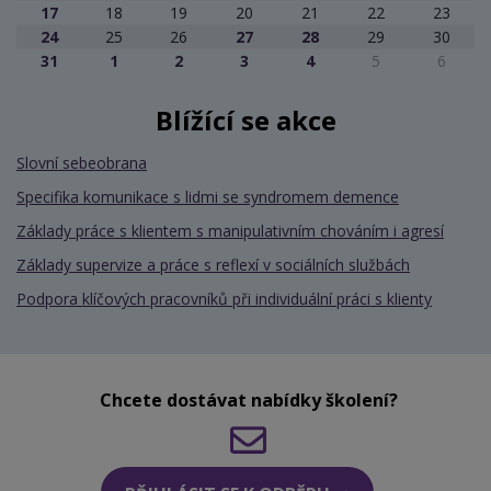
17
18
19
20
21
22
23
24
25
26
27
28
29
30
31
1
2
3
4
5
6
Blížící se akce
Slovní sebeobrana
Specifika komunikace s lidmi se syndromem demence
Základy práce s klientem s manipulativním chováním i agresí
Základy supervize a práce s reflexí v sociálních službách
Podpora klíčových pracovníků při individuální práci s klienty
Chcete dostávat nabídky školení?