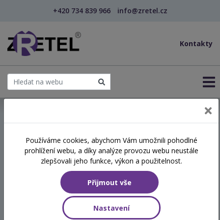
+420 734 839 966
info@zretel.cz
Kontakty
← Tělo, slovo a trauma: neurobiologicky informova...
Používáme cookies, abychom Vám umožnili pohodlné
prohlížení webu, a díky analýze provozu webu neustále
Tělo, slovo a trauma:
zlepšovali jeho funkce, výkon a použitelnost.
neurobiologicky
Přijmout vše
informovaný přístup v
psychosociální podpoře.
Nastavení