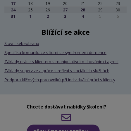
17
18
19
20
21
22
23
24
25
26
27
28
29
30
31
1
2
3
4
5
6
Blížící se akce
Slovní sebeobrana
Specifika komunikace s lidmi se syndromem demence
Základy práce s klientem s manipulativním chováním i agresí
Základy supervize a práce s reflexí v sociálních službách
Podpora klíčových pracovníků při individuální práci s klienty
Chcete dostávat nabídky školení?