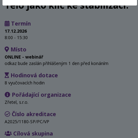
Tělo jako klíč ke stabilizaci.
Termín
17.12.2026
8:00 - 15:30
Místo
ONLINE - webinář
odkaz bude zaslán přihlášeným 1 den před konáním
Hodinová dotace
8 vyučovacích hodin
Pořádající organizace
Zřetel, s.r.o.
Číslo akreditace
A2025/1180-SP/PC/VP
Cílová skupina