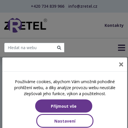
+420 734 839 966
info@zretel.cz
Kontakty
← Tělo, slovo a trauma: neurobiologicky informova...
Používáme cookies, abychom Vám umožnili pohodlné
prohlížení webu, a díky analýze provozu webu neustále
Tělo, slovo a trauma:
zlepšovali jeho funkce, výkon a použitelnost.
neurobiologicky
Přijmout vše
informovaný přístup v
psychosociální podpoře.
Nastavení