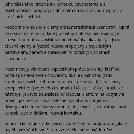
jeho tělesného prožívání v kontextu psychoterapie a
psychosociální podpory, s důrazem na využití v přímé práci v
sociálních službách.
Podpora pro služby s klienty s traumatickými zkušenostmi. Opírá
se o srozumitelně podané poznatky z oblasti neurobiologie
stresu, traumatu a závislostního chování a ukazuje, jak jsou
tělesné vjemy a fyzické reakce propojeny s psychickým
nastavením, pamětí a zpracováním obtížných životních
zkušeností.
Pozornost je věnována i specifikům práce s klienty, kteří se
potýkají s návykovým chováním, duální diagnózou (tedy
kombinací psychického onemocnění a závislosti) či následky
komplexního vývojového traumatu. Účastníci získají praktické
nástroje, jak tyto souvislosti přibližovat klientům na kognitivní
úrovni, jak normalizovat tělesné symptomy spojené s
dysregulací nervového systému a jak je využít jako vstupní bod
ke stabilizaci a dalšímu rozvoji kontaktu.
Součástí kurzu je krátké cvičení zaměřené na podporu regulace
napětí, vnímání bezpečí a rozvoje tělesného uvědomění.