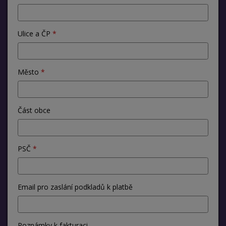
Ulice a ČP
Město
Část obce
PSČ
Email pro zaslání podkladů k platbě
Poznámky k fakturaci