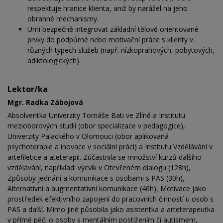
respektuje hranice klienta, aniž by narážel na jeho
obranné mechanismy.
Umí bezpečně integrovat základní tělově orientované
prvky do podpůrné nebo motivační práce s klienty v
různých typech služeb (např. nízkoprahových, pobytových,
adiktologických).
Lektor/ka
Mgr. Radka Zábojová
Absolventka Univerzity Tomáše Bati ve Zlíně a Institutu
mezioborových studií (obor specializace v pedagogice),
Univerzity Palackého v Olomouci (obor aplikovaná
psychoterapie a inovace v sociální práci) a Institutu Vzdělávání v
artefiletice a ateterapii. Zúčastnila se množství kurzů dalšího
vzdělávání, například: výcvik v Otevřeném dialogu (128h),
Způsoby jednání a komunikace s osobami s PAS (30h),
Alternativní a augmentativní komunikace (46h), Motivace jako
prostředek efektivního zapojení do pracovních činností u osob s
PAS a další. Mimo jiné působila jako asistentka a arteterapeutka
v přímé péči o osoby s mentálním postižením či autismem,