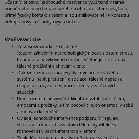
Účastníci si osvojí jednoduché intervence využitelné v rámci
podpůrného nebo terapeutického rozhovoru, které nevyžadují
přímý fyzický kontakt s tělem a jsou aplikovatelné i v kontextu
nízkoprahových či pobytových služeb.
Vzdělávací cíle
Po absolvování kurzu účastník:
Rozumí základním neurobiologickým souvislostem stresu,
traumatu a návykového chování, včetně jejich vlivu na
tělesné prožívání a chování klienta.
Dokáže rozpoznat projevy dysregulace nervového
systému (např. přetížení, disociace, tělesné napětí) a
chápe jejich význam v práci s klienty v zátěžových
situacích.
Umí srozumitelně vysvětlit klientům vztah mezi tělem,
emocemi a prožitky, a tím podpořit jejich orientaci v sobě
a motivaci ke změně.
Ovládá jednoduché intervence podporující regulaci,
stabilizaci a kontakt s vlastním tělem, využitelné v
rozhovoru i v běžné interakci s klientem.
Zohledňuje trauma-senzitivní přístup ve své práci a