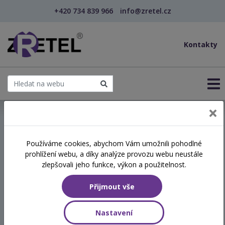
+420 734 839 966
info@zretel.cz
Kontakty
← Technologie ve výuce jazyků (český i cizí) a ja...
Používáme cookies, abychom Vám umožnili pohodlné
šablony
prohlížení webu, a díky analýze provozu webu neustále
Technologie ve výuce jazyků
zlepšovali jeho funkce, výkon a použitelnost.
(český i cizí) a jak je
Přijmout vše
využívat efektivně a
kreativně (webinář)
Nastavení