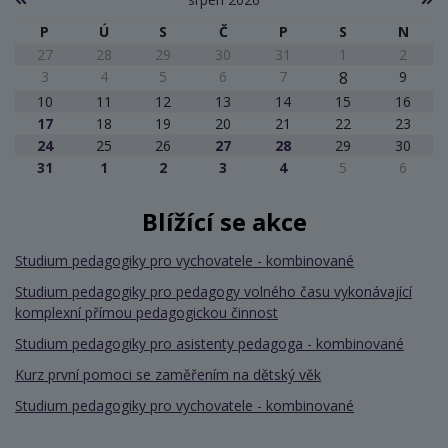
P
Ú
S
Č
P
S
N
27
28
29
30
31
1
2
3
4
5
6
7
8
9
10
11
12
13
14
15
16
17
18
19
20
21
22
23
24
25
26
27
28
29
30
31
1
2
3
4
5
6
Blížící se akce
Studium pedagogiky pro vychovatele - kombinované
Studium pedagogiky pro pedagogy volného času vykonávající
komplexní přímou pedagogickou činnost
Studium pedagogiky pro asistenty pedagoga - kombinované
Kurz první pomoci se zaměřením na dětský věk
Studium pedagogiky pro vychovatele - kombinované