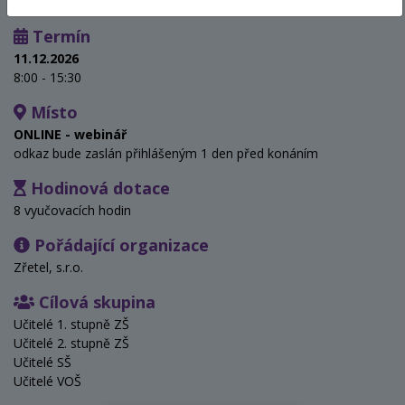
Termín
11.12.2026
8:00 - 15:30
Místo
ONLINE - webinář
odkaz bude zaslán přihlášeným 1 den před konáním
Hodinová dotace
8 vyučovacích hodin
Pořádající organizace
Zřetel, s.r.o.
Cílová skupina
Učitelé 1. stupně ZŠ
Učitelé 2. stupně ZŠ
Učitelé SŠ
Učitelé VOŠ