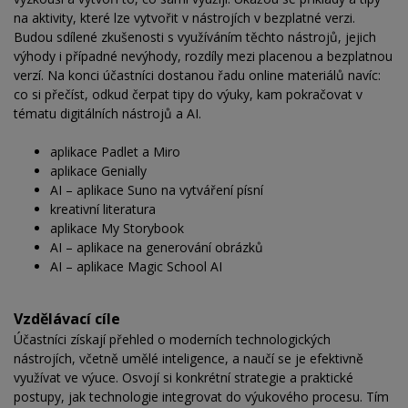
na aktivity, které lze vytvořit v nástrojích v bezplatné verzi.
Budou sdílené zkušenosti s využíváním těchto nástrojů, jejich
výhody i případné nevýhody, rozdíly mezi placenou a bezplatnou
verzí. Na konci účastníci dostanou řadu online materiálů navíc:
co si přečíst, odkud čerpat tipy do výuky, kam pokračovat v
tématu digitálních nástrojů a AI.
aplikace Padlet a Miro
aplikace Genially
AI – aplikace Suno na vytváření písní
kreativní literatura
aplikace My Storybook
AI – aplikace na generování obrázků
AI – aplikace Magic School AI
Vzdělávací cíle
Účastníci získají přehled o moderních technologických
nástrojích, včetně umělé inteligence, a naučí se je efektivně
využívat ve výuce. Osvojí si konkrétní strategie a praktické
postupy, jak technologie integrovat do výukového procesu. Tím