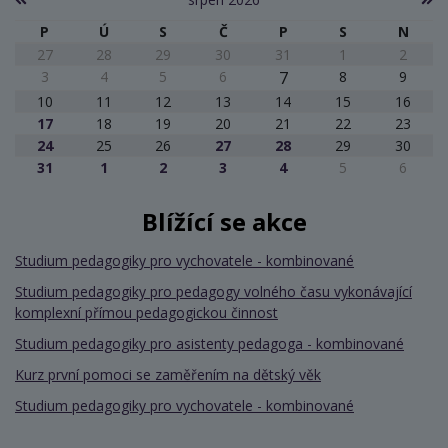
P
Ú
S
Č
P
S
N
27
28
29
30
31
1
2
3
4
5
6
7
8
9
10
11
12
13
14
15
16
17
18
19
20
21
22
23
24
25
26
27
28
29
30
31
1
2
3
4
5
6
Blížící se akce
Studium pedagogiky pro vychovatele - kombinované
Studium pedagogiky pro pedagogy volného času vykonávající
komplexní přímou pedagogickou činnost
Studium pedagogiky pro asistenty pedagoga - kombinované
Kurz první pomoci se zaměřením na dětský věk
Studium pedagogiky pro vychovatele - kombinované