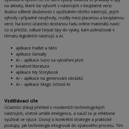
na aktivity, které lze vytvořit v nástrojích v bezplatné verzi.
Budou sdílené zkušenosti s využíváním těchto nástrojů, jejich
výhody i případné nevýhody, rozdíly mezi placenou a bezplatnou
verzí. Na konci účastníci dostanou řadu online materiálů navíc:
co si přečíst, odkud čerpat tipy do výuky, kam pokračovat v
tématu digitálních nástrojů a AI.
aplikace Padlet a Miro
aplikace Genially
AI – aplikace Suno na vytváření písní
kreativní literatura
aplikace My Storybook
AI – aplikace na generování obrázků
AI – aplikace Magic School AI
Vzdělávací cíle
Účastníci získají přehled o moderních technologických
nástrojích, včetně umělé inteligence, a naučí se je efektivně
využívat ve výuce. Osvojí si konkrétní strategie a praktické
postupy, jak technologie integrovat do výukového procesu. Tím