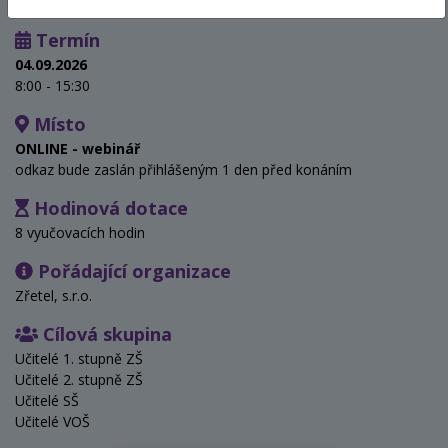
Termín
04.09.2026
8:00 - 15:30
Místo
ONLINE - webinář
odkaz bude zaslán přihlášeným 1 den před konáním
Hodinová dotace
8 vyučovacích hodin
Pořádající organizace
Zřetel, s.r.o.
Cílová skupina
Učitelé 1. stupně ZŠ
Učitelé 2. stupně ZŠ
Učitelé SŠ
Učitelé VOŠ