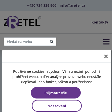
+420 734 839 966
info@zretel.cz
Kontakty
← Technologie ve výuce jazyků (český i cizí) a ja...
Používáme cookies, abychom Vám umožnili pohodlné
šablony
prohlížení webu, a díky analýze provozu webu neustále
Technologie ve výuce jazyků
zlepšovali jeho funkce, výkon a použitelnost.
(český i cizí) a jak je
Přijmout vše
využívat efektivně a
kreativně (webinář)
Nastavení