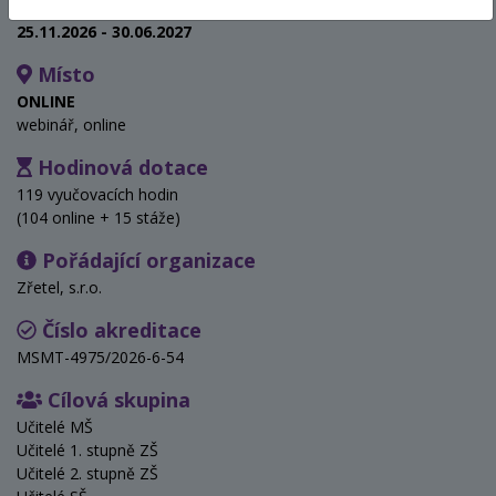
Termín
25.11.2026 - 30.06.2027
Místo
ONLINE
webinář, online
Hodinová dotace
119 vyučovacích hodin
(104 online + 15 stáže)
Pořádající organizace
Zřetel, s.r.o.
Číslo akreditace
MSMT-4975/2026-6-54
Cílová skupina
Učitelé MŠ
Učitelé 1. stupně ZŠ
Učitelé 2. stupně ZŠ