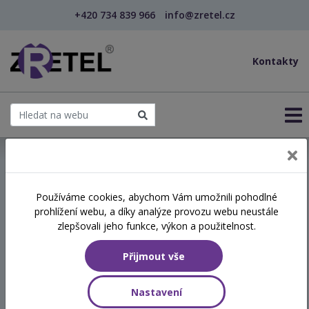
+420 734 839 966
info@zretel.cz
Kontakty
← Studium pro ředitele škol a školských zařízení ...
Používáme cookies, abychom Vám umožnili pohodlné
kvalifikační vzdělávání
šablony
prohlížení webu, a díky analýze provozu webu neustále
Studium pro ředitele škol a
zlepšovali jeho funkce, výkon a použitelnost.
školských zařízení -
Přijmout vše
kombinované
Nastavení