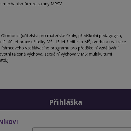
ím mechanismům ze strany MPSV.
Olomouci (učitelství pro mateřské školy, předškolní pedagogika,
, 40 let praxe učitelky MŠ, 15 let ředitelka MŠ; tvorba a realizace
tu Rámcového vzdělávacího programu pro předškolní vzdělávání.
otní tělesná výchova; sexuální výchova v MŠ; multikulturní
td.).
Přihláška
NÍKOVI