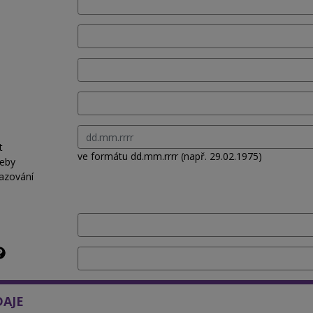
t
ve formátu dd.mm.rrrr (např. 29.02.1975)
řeby
azování
DAJE