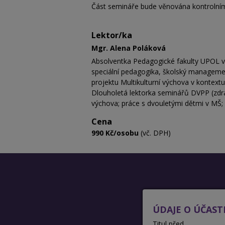
Část semináře bude věnována kontroln
Lektor/ka
Mgr. Alena Poláková
Absolventka Pedagogické fakulty UPOL v 
speciální pedagogika, školský management)
projektu Multikulturní výchova v kontex
Dlouholetá lektorka seminářů DVPP (zdrav
výchova; práce s dvouletými dětmi v MŠ; a
Cena
990 Kč/osobu
(vč. DPH)
ÚDAJE O ÚČAST
Titul před