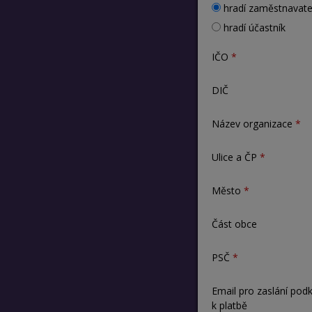
hradí zaměstnavate
hradí účastník
IČO
DIČ
Název organizace
Ulice a ČP
Město
Část obce
PSČ
Email pro zaslání pod
k platbě