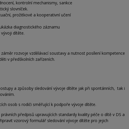
dnocení, kontrolní mechanismy, sankce
ický slovníček.
tuační, prožitkové a kooperativní učení
ká ukázka diagnostického záznamu
vývoji dítěte.
áměr rozvoje vzdělávací soustavy a nutnost posílení kompetence
děti v předškolních zařízeních.
ostupy a způsoby sledování vývoje dítěte jak při spontánních, tak i
cováním.
ch osob s rodiči směřující k podpoře vývoje dítěte.
 právních předpisů upravujících standardy kvality péče o dítě v DS a
řipravit vzorový formulář sledování vývoje dítěte pro jejich