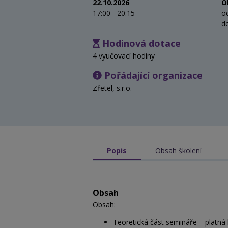
22.10.2026
O
17:00 - 20:15
o
d
Hodinová dotace
4 vyučovací hodiny
Pořádající organizace
Zřetel, s.r.o.
Popis
Obsah školení
Obsah
Obsah:
Teoretická část semináře – platná 