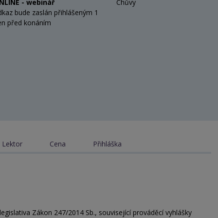
NLINE - webinář
Chůvy
dkaz bude zaslán přihlášeným 1
en před konáním
Lektor
Cena
Přihláška
legislativa Zákon 247/2014 Sb., související prováděcí vyhlášky