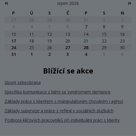
srpen 2026
P
Ú
S
Č
P
S
N
27
28
29
30
31
1
2
3
4
5
6
7
8
9
10
11
12
13
14
15
16
17
18
19
20
21
22
23
24
25
26
27
28
29
30
31
1
2
3
4
5
6
Blížící se akce
Slovní sebeobrana
Specifika komunikace s lidmi se syndromem demence
Základy práce s klientem s manipulativním chováním i agresí
Základy supervize a práce s reflexí v sociálních službách
Podpora klíčových pracovníků při individuální práci s klienty