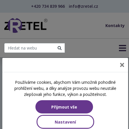
+420 734 839 966
info@zretel.cz
Kontakty
← Sebeřízení, motivace a cesta ke svému já
Používáme cookies, abychom Vám umožnili pohodlné
prohlížení webu, a díky analýze provozu webu neustále
Sebeřízení, motivace a cesta
zlepšovali jeho funkce, výkon a použitelnost.
ke svému já
Přijmout vše
Termín
Nastavení
18.11.2026