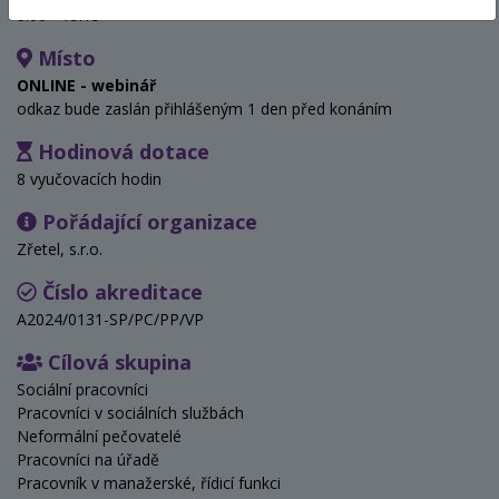
8:00 - 15:15
Místo
ONLINE - webinář
odkaz bude zaslán přihlášeným 1 den před konáním
Hodinová dotace
8 vyučovacích hodin
Pořádající organizace
Zřetel, s.r.o.
Číslo akreditace
A2024/0131-SP/PC/PP/VP
Cílová skupina
Sociální pracovníci
Pracovníci v sociálních službách
Neformální pečovatelé
Pracovníci na úřadě
Pracovník v manažerské, řídicí funkci