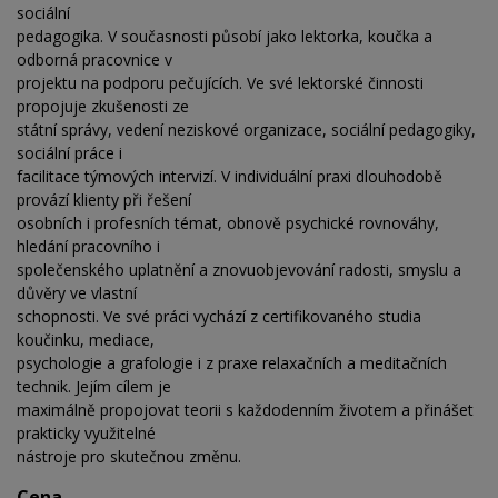
sociální
pedagogika. V současnosti působí jako lektorka, koučka a
odborná pracovnice v
projektu na podporu pečujících. Ve své lektorské činnosti
propojuje zkušenosti ze
státní správy, vedení neziskové organizace, sociální pedagogiky,
sociální práce i
facilitace týmových intervizí. V individuální praxi dlouhodobě
provází klienty při řešení
osobních i profesních témat, obnově psychické rovnováhy,
hledání pracovního i
společenského uplatnění a znovuobjevování radosti, smyslu a
důvěry ve vlastní
schopnosti. Ve své práci vychází z certifikovaného studia
koučinku, mediace,
psychologie a grafologie i z praxe relaxačních a meditačních
technik. Jejím cílem je
maximálně propojovat teorii s každodenním životem a přinášet
prakticky využitelné
nástroje pro skutečnou změnu.
Cena