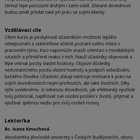
čemuž lépe porozumí druhým i sami sobě. Získané dovednosti
budou umět předat také při práci se svými klienty.
Vzdělávací cíle
Cílem kurzu je poskytnout účastníkům možnost lepšího
sebepoznání a sebereflexe včetně poznání svého místa v
pracovním týmu. Kurz napomůže snazší orientaci v mezilidských
vztazích a přiměřené reakci v nich. Naučí účastníky objevovat a
lépe vnímat pocity vlastní hodnoty. Objasní důsledky
nedostatečného pocitu vlastní hodnoty a podpoří sebedůvěru
každého člověka. Účastníci získají nástroje motivace k práci na
svých dovednostech nejen profesních, ale také životních. Díky
výše uvedenému si odnesou dovednosti, jak efektivněji využívat
svůj potenciál, naplňovat své osobní poslání v životě, přijímat a
využívat zpětnou vazbu pro svůj osobní rozvoj.
Lektor/ka
Bc. Ivana Kmochová
Absolventka Jihočeské univerzity v Českých Budějovicích, oboru