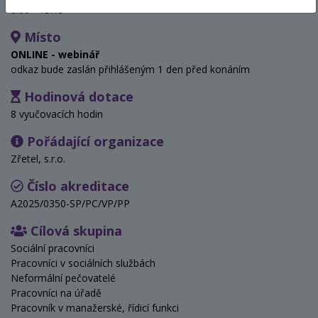
8:00 - 15:15
Místo
ONLINE - webinář
odkaz bude zaslán přihlášeným 1 den před konáním
Hodinová dotace
8 vyučovacích hodin
Pořádající organizace
Zřetel, s.r.o.
Číslo akreditace
A2025/0350-SP/PC/VP/PP
Cílová skupina
Sociální pracovníci
Pracovníci v sociálních službách
Neformální pečovatelé
Pracovníci na úřadě
Pracovník v manažerské, řídicí funkci