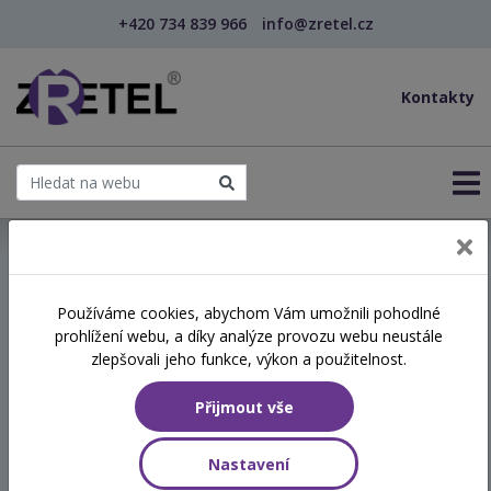
+420 734 839 966
info@zretel.cz
Kontakty
← Sebepoznání v pomáhajících profesích
Používáme cookies, abychom Vám umožnili pohodlné
prohlížení webu, a díky analýze provozu webu neustále
Sebepoznání v pomáhajících
zlepšovali jeho funkce, výkon a použitelnost.
profesích
Přijmout vše
Termín
Nastavení
06.01.2027