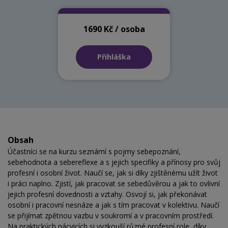
1690 Kč / osoba
Přihláška
Obsah
Účastníci se na kurzu seznámí s pojmy sebepoznání,
sebehodnota a sebereflexe a s jejich specifiky a přínosy pro svůj
profesní i osobní život. Naučí se, jak si díky zjištěnému užít život
i práci naplno. Zjistí, jak pracovat se sebedůvěrou a jak to ovlivní
jejich profesní dovednosti a vztahy. Osvojí si, jak překonávat
osobní i pracovní nesnáze a jak s tím pracovat v kolektivu. Naučí
se přijímat zpětnou vazbu v soukromí a v pracovním prostředí.
Na praktických nácvicích si vyzkouší různé profesní role, díky