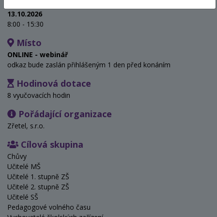
Termín
13.10.2026
8:00 - 15:30
Místo
ONLINE - webinář
odkaz bude zaslán přihlášeným 1 den před konáním
Hodinová dotace
8 vyučovacích hodin
Pořádající organizace
Zřetel, s.r.o.
Cílová skupina
Chůvy
Učitelé MŠ
Učitelé 1. stupně ZŠ
Učitelé 2. stupně ZŠ
Učitelé SŠ
Pedagogové volného času