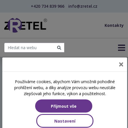
+420 734 839 966
info@zretel.cz
Kontakty
← Relaxační a dechové techniky proti stresu (webi...
Používáme cookies, abychom Vám umožnili pohodlné
šablony
prohlížení webu, a díky analýze provozu webu neustále
Relaxační a dechové
zlepšovali jeho funkce, výkon a použitelnost.
techniky proti stresu
Přijmout vše
(webinář)
Nastavení