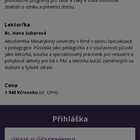
jednoduché programy pro sebe a žáky a získá teoretické
znalosti o vzniku a prevenci stresu.
Lektor/ka
Bc. Hana Suberová
Absolventka Masarykovy univerzity v Brně v oboru Specializace
v pedagogice. Působila jako pedagožka a v současnosti působí
jako lektorka, koučka a
specializovaný pracovník pro relaxační a
pohybové aktivity pro lidi s PAS a
lektorka kurzů
zaměřených na
duševní a fyzické zdraví
.
Cena
1 949 Kč/osobu
(vč. DPH)
Přihláška
ÚDAJE O ÚČASTNÍKOVI