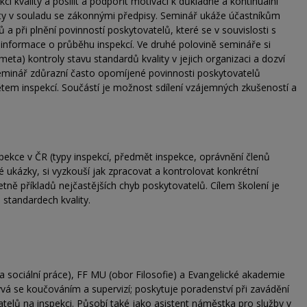
í kvality a posílit a podpořit motivaci k důkladné a kontinuální
ity v souladu se zákonnými předpisy. Seminář ukáže účastníkům
 a při plnění povinností poskytovatelů, které se v souvislosti s
í informace o průběhu inspekcí. Ve druhé polovině semináře si
meta) kontroly stavu standardů kvality v jejich organizaci a dozví
Seminář zdůrazní často opomíjené povinnosti poskytovatelů
ětem inspekcí. Součástí je možnost sdílení vzájemných zkušeností a
spekce v ČR (typy inspekcí, předmět inspekce, oprávnění členů
é ukázky, si vyzkouší jak zpracovat a kontrolovat konkrétní
etně příkladů nejčastějších chyb poskytovatelů. Cílem školení je
a standardech kvality.
 a sociální práce), FF MU (obor Filosofie) a Evangelické akademie
ývá se koučováním a supervizí; poskytuje poradenství při zavádění
atelů na inspekci. Působí také jako asistent náměstka pro služby v