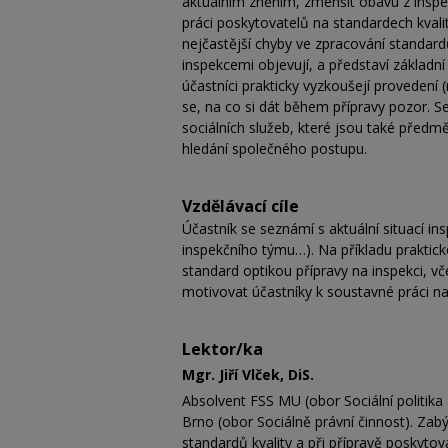
aktuálním zněním, zmenšit obavu z inspekc
práci poskytovatelů na standardech kval
nejčastější chyby ve zpracování standardů
inspekcemi objevují, a představí základn
účastníci prakticky vyzkoušejí provedení (
se, na co si dát během přípravy pozor. 
sociálních služeb, které jsou také předm
hledání společného postupu.
Vzdělávací cíle
Účastník se seznámí s aktuální situací in
inspekčního týmu…). Na příkladu praktick
standard optikou přípravy na inspekci, vč
motivovat účastníky k soustavné práci n
Lektor/ka
Mgr. Jiří Vlček, DiS.
Absolvent FSS MU (obor Sociální politika
Brno (obor Sociálně právní činnost). Zab
standardů kvality a při přípravě poskytov