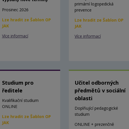
primární logopedická
Prosinec 2026
prevence
Lze hradit ze Šablon OP
Lze hradit ze Šablon OP
JAK
JAK
Více informací
Více informací
Studium pro
Učitel odborných
ředitele
předmětů v sociální
oblasti
Kvalifikační studium
ONLINE
Doplňující pedagogické
studium
Lze hradit ze Šablon OP
JAK
ONLINE + prezenčně