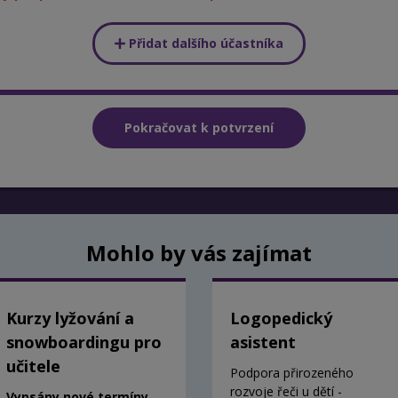
Přidat dalšího účastníka
Mohlo by vás zajímat
Kurzy lyžování a
Logopedický
snowboardingu pro
asistent
učitele
Podpora přirozeného
rozvoje řeči u dětí -
Vypsány nové termíny