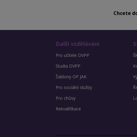
Chcete do
Další vzdělávání
S
Pro učitele DVPP
Š
Studia DVPP
K
Šablony OP JAK
V
Pro sociální služby
Ře
Pro chůvy
L
Rekvalifikace