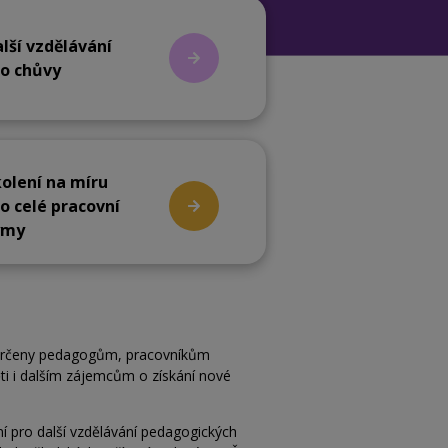
lší vzdělávání
o chůvy
olení na míru
o celé pracovní
ýmy
u určeny pedagogům, pracovníkům
i i
dalším zájemcům o získání nové
ní pro další vzdělávání pedagogických