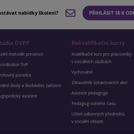
stávat nabídky školení?
PŘIHLÁSIT SE K O
tudia DVPP
Rekvalifikační kurzy
kolní metodik prevence
Kvalifikační kurz pro pracovníky
v sociálních službách
oordinátor ŠVP
Vychovatel
ýchovný poradce
Zdravotník zotavovacích akcí
ditel školy a školského zařízení
Asistent pedagoga
ogopedický asistent
Pedagog volného času
Učitel odborných předmětů
v sociální oblasti