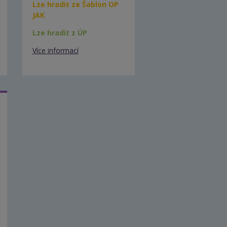
Lze hradit ze Šablon OP
JAK
Lze hradit z ÚP
Více informací