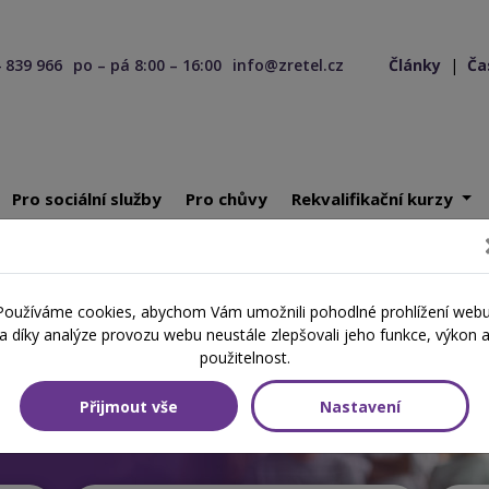
 839 966
po – pá 8:00 – 16:00
info@zretel.cz
Články
|
Ča
Pro sociální služby
Pro chůvy
Rekvalifikační kurzy
Používáme cookies, abychom Vám umožnili pohodlné prohlížení webu
á
a díky analýze provozu webu neustále zlepšovali jeho funkce, výkon 
použitelnost.
ce
Přijmout vše
Nastavení
lávání a rekvalifikace