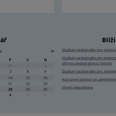
ář
Blíž
Studium pedagogiky pro vychov
26
Studium pedagogiky pro pedago
P
S
N
přímou pedagogickou činnost
31
1
2
7
8
9
Studium pedagogiky pro asiste
14
15
16
Kurz první pomoci se zaměřením
21
22
23
Slovní sebeobrana
28
29
30
4
5
6