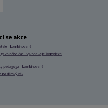
ící se akce
atele - kombinované
gy volného času vykonávající komplexní
nty pedagoga - kombinované
 na dětský věk