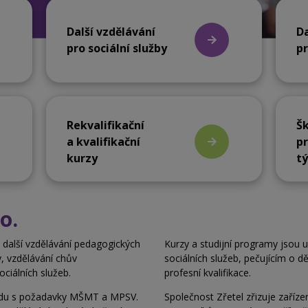
Další vzdělávání
Da
pro sociální služby
pr
Rekvalifikační
Šk
a kvalifikační
pr
kurzy
t
o.
na další vzdělávání pedagogických
Kurzy a studijní programy jso
y, vzdělávání chův
sociálních služeb, pečujícím o dět
ociálních služeb.
profesní kvalifikace.
du s
požadavky MŠMT a MPSV.
Společnost Zřetel zřizuje zaříze