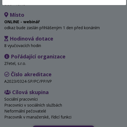
8:00 - 15:15
Místo
ONLINE - webinář
odkaz bude zaslán přihlášeným 1 den před konáním
Hodinová dotace
8 vyučovacích hodin
Pořádající organizace
Zřetel, s.r.o.
Číslo akreditace
A2023/0324-SP/PC/PP/VP
Cílová skupina
Sociální pracovníci
Pracovníci v sociálních službách
Neformální pečovatelé
Pracovník v manažerské, řídicí funkci