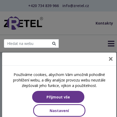
+420 734 839 966
info@zretel.cz
Kontakty
← Praktická asertivita v sociálních službách
Používáme cookies, abychom Vám umožnili pohodlné
prohlížení webu, a díky analýze provozu webu neustále
Praktická asertivita v
zlepšovali jeho funkce, výkon a použitelnost.
sociálních službách
Přijmout vše
Termín
Nastavení
03.02.2027