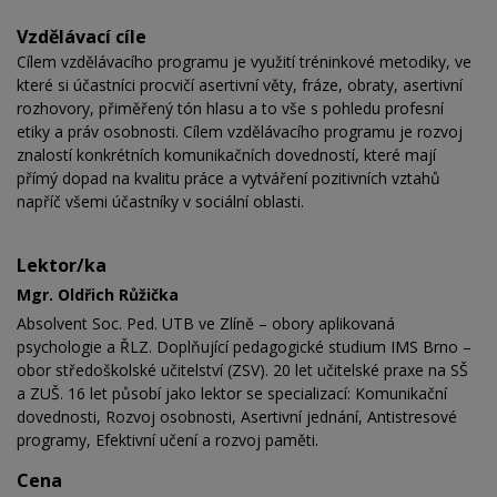
Vzdělávací cíle
Cílem vzdělávacího programu je využití tréninkové metodiky, ve
které si účastníci procvičí asertivní věty, fráze, obraty, asertivní
rozhovory, přiměřený tón hlasu a to vše s pohledu profesní
etiky a práv osobnosti. Cílem vzdělávacího programu je rozvoj
znalostí konkrétních komunikačních dovedností, které mají
přímý dopad na kvalitu práce a vytváření pozitivních vztahů
napříč všemi účastníky v sociální oblasti.
Lektor/ka
Mgr. Oldřich Růžička
Absolvent Soc. Ped. UTB ve Zlíně – obory aplikovaná
psychologie a ŘLZ. Doplňující pedagogické studium IMS Brno –
obor středoškolské učitelství (ZSV).
20 let učitelské praxe na SŠ
a ZUŠ. 16 let působí jako lektor se specializací: Komunikační
dovednosti, Rozvoj osobnosti, Asertivní jednání, Antistresové
programy, Efektivní učení a rozvoj paměti.
Cena