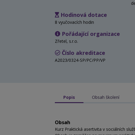
d
Hodinová dotace
8 vyučovacích hodin
Pořádající organizace
Zřetel, s.r.o.
Číslo akreditace
A2023/0324-SP/PC/PP/VP
Popis
Obsah školení
Obsah
Kurz Praktická asertivita v sociálních sl