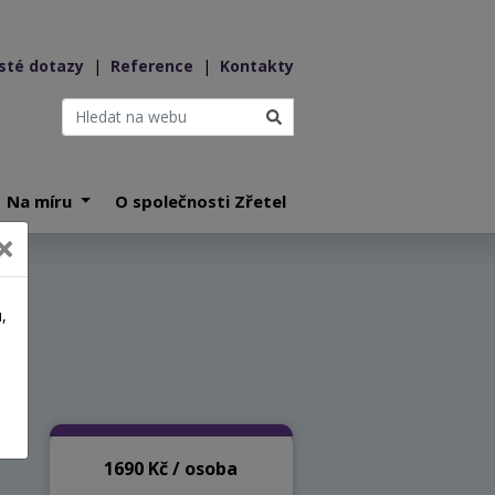
sté dotazy
|
Reference
|
Kontakty
Na míru
O společnosti Zřetel
027
,
a
1690 Kč / osoba