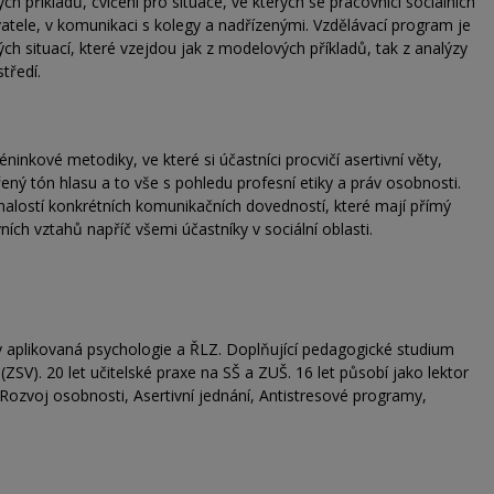
příkladů, cvičení pro situace, ve kterých se pracovníci sociálních
živatele, v komunikaci s kolegy a nadřízenými. Vzdělávací program je
h situací, které vzejdou jak z modelových příkladů, tak z analýzy
středí.
ninkové metodiky, ve které si účastníci procvičí asertivní věty,
řený tón hlasu a to vše s pohledu profesní etiky a práv osobnosti.
nalostí konkrétních komunikačních dovedností, které mají přímý
vních vztahů napříč všemi účastníky v sociální oblasti.
y aplikovaná psychologie a ŘLZ. Doplňující pedagogické studium
(ZSV).
20 let učitelské praxe na SŠ a ZUŠ. 16 let působí jako lektor
 Rozvoj osobnosti, Asertivní jednání, Antistresové programy,