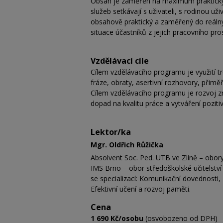
Obsah je zaměřen na maximum praktických 
služeb setkávají s uživateli, s rodinou u
obsahově praktický a zaměřený do reálnýc
situace účastníků z jejich pracovního pro
Vzdělávací cíle
Cílem vzdělávacího programu je využití tré
fráze, obraty, asertivní rozhovory, přimě
Cílem vzdělávacího programu je rozvoj z
dopad na kvalitu práce a vytváření poziti
Lektor/ka
Mgr. Oldřich Růžička
Absolvent Soc. Ped. UTB ve Zlíně – obor
IMS Brno – obor středoškolské učitelství 
se specializací: Komunikační dovednosti,
Efektivní učení a rozvoj paměti.
Cena
1 690 Kč/osobu
(osvobozeno od DPH)