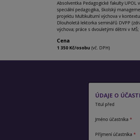
Absolventka Pedagogické fakulty UPOL v 
speciální pedagogika, školský management)
projektu Multikulturní výchova v kontex
Dlouholetá lektorka seminářů DVPP (zdrav
výchova; práce s dvouletými dětmi v MŠ; a
Cena
1 350 Kč/osobu
(vč. DPH)
ÚDAJE O ÚČAST
Titul před
Jméno účastníka
Příjmení účastníka