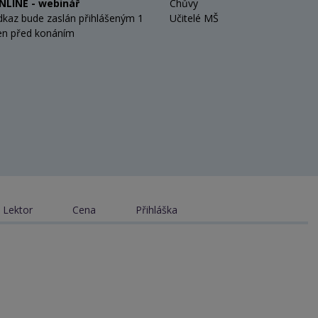
NLINE - webinář
Chůvy
dkaz bude zaslán přihlášeným 1
Učitelé MŠ
en před konáním
Lektor
Cena
Přihláška