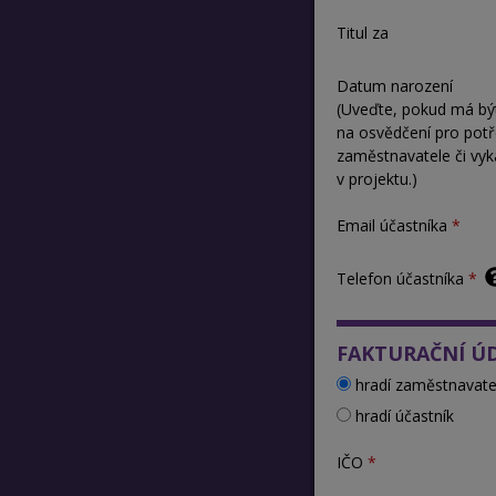
Titul za
Datum narození
(Uveďte, pokud má bý
na osvědčení pro pot
zaměstnavatele či vyk
v projektu.)
Email účastníka
Telefon účastníka
FAKTURAČNÍ Ú
hradí zaměstnavate
hradí účastník
IČO