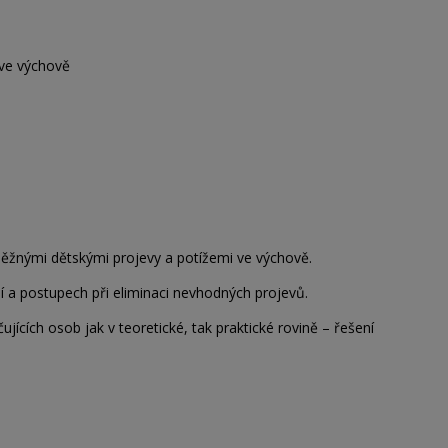
 ve výchově
běžnými dětskými projevy a potížemi ve výchově.
 a postupech při eliminaci nevhodných projevů.
cích osob jak v teoretické, tak praktické rovině – řešení