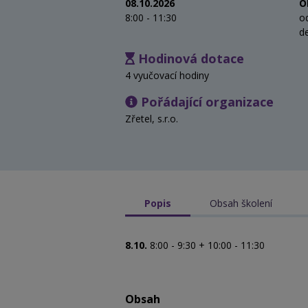
08.10.2026
O
8:00 - 11:30
o
d
Hodinová dotace
4 vyučovací hodiny
Pořádající organizace
Zřetel, s.r.o.
Popis
Obsah školení
8
.10.
8:00 - 9:30 + 10:00 - 11:30
Obsah