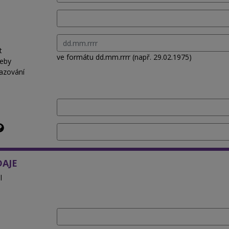
t
ve formátu dd.mm.rrrr (např. 29.02.1975)
řeby
azování
DAJE
l