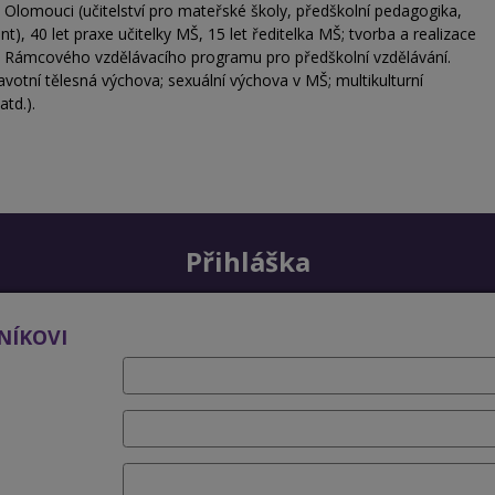
Olomouci (učitelství pro mateřské školy, předškolní pedagogika,
, 40 let praxe učitelky MŠ, 15 let ředitelka MŠ; tvorba a realizace
tu Rámcového vzdělávacího programu pro předškolní vzdělávání.
otní tělesná výchova; sexuální výchova v MŠ; multikulturní
td.).
Přihláška
NÍKOVI