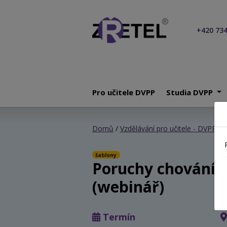
+420 734
Pro učitele DVPP
Studia DVPP
Domů
/
Vzdělávání pro učitele - DVPP
/
P
šablony
Poruchy chování u
(webinář)
Termín