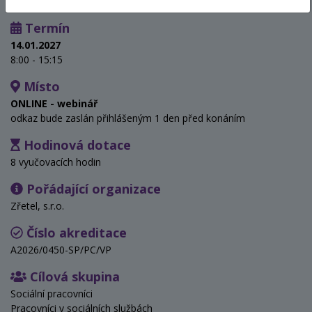
Termín
14.01.2027
8:00 - 15:15
Místo
ONLINE - webinář
odkaz bude zaslán přihlášeným 1 den před konáním
Hodinová dotace
8 vyučovacích hodin
Pořádající organizace
Zřetel, s.r.o.
Číslo akreditace
A2026/0450-SP/PC/VP
Cílová skupina
Sociální pracovníci
Pracovníci v sociálních službách