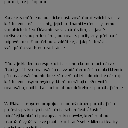
pomoci, ale její oporou.
Kurz se zaměřuje na praktické nastavování profesních hranic v
každodenní práci s klienty, jejich rodinami i v rámci systému
sociálních služeb. Účastníci se seznámí s tím, jak jasně
rozlišovat svou profesní roli, pracovat s pocity viny, přehnané
odpovědnosti či potřebou zavděčit se, a jak předcházet
vyčerpání a syndromu zachránce.
Důraz je kladen na respektující a klidnou komunikaci, nácvik
říkání „ne“ bez obhajování a na zvládání emočních reakcí klientů
při nastavování hranic. Kurz zároveň nabízí jednoduché nástroje
každodenní psychohygieny, které pomáhají udržet vnitřní
rovnováhu, nadhled a dlouhodobou udržitelnost pomáhající role.
Vzdělávací program propojuje odborný rámec pomáhajících
profesí s praktickými cvičeními a sebereflexí. Účastníci si
odnášejí konkrétní postupy a mikronávyky, které mohou
okamžitě využít ve své praxi – k ochraně sebe, klienta i kvality
poskytované služby.