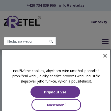
+420 734 839 966
info@zretel.cz
Kontakty
← Pevné a laskavé hranice v pomáhající profesi - ...
Používáme cookies, abychom Vám umožnili pohodlné
prohlížení webu, a díky analýze provozu webu neustále
Pevné a laskavé hranice v
zlepšovali jeho funkce, výkon a použitelnost.
pomáhající profesi - Jak
Přijmout vše
chránit sebe, klienta i
kvalitu služby
Nastavení