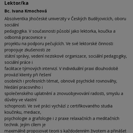
Lektor/ka
Bc. Ivana Kmochová
Absolventka Jihočeské univerzity v Českých Budějovicích, oboru
sociální
pedagogika. V současnosti působí jako lektorka, koučka a
odborná pracovnice v
projektu na podporu pečujících. Ve své lektorské činnosti
propojuje zkušenosti ze
státní správy, vedení neziskové organizace, sociální pedagogiky,
sociální práce i
facilitace týmových intervizí. V individuální praxi dlouhodobě
provází klienty při řešení
osobních i profesních témat, obnově psychické rovnováhy,
hledání pracovního i
společenského uplatnění a znovuobjevování radosti, smyslu a
důvěry ve vlastní
schopnosti. Ve své práci vychází z certifikovaného studia
koučinku, mediace,
psychologie a grafologie i z praxe relaxačních a meditačních
technik. Jejím cílem je
maximálně propojovat teorii s každodenním životem a přinášet