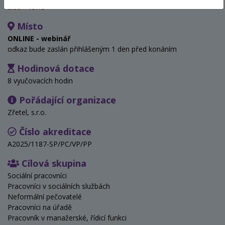
8:00 - 15:15
Místo
ONLINE - webinář
odkaz bude zaslán přihlášeným 1 den před konáním
Hodinová dotace
8 vyučovacích hodin
Pořádající organizace
Zřetel, s.r.o.
Číslo akreditace
A2025/1187-SP/PC/VP/PP
Cílová skupina
Sociální pracovníci
Pracovníci v sociálních službách
Neformální pečovatelé
Pracovníci na úřadě
Pracovník v manažerské, řídicí funkci