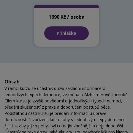
1690 Kč / osoba
Přihláška
Obsah
V rámci kurzu se účastník dozví základní informace o
jednotlivých typech demence, zejména o Alzheimerově chorobě.
Cílem kurzu je zvýšit povědomí o jednotlivých typech nemocí,
předání zkušeností z praxe a doporučení postupů péče.
Podstatnou částí kurzu je předání informací u úpravě
domácnosti či zařízení, kde osoby s jednotlivými typy demence
žijí, tak aby jejich pobyt byl co nejbezpečnější a nejjednodušší.
Účastník se také dozví, jaké aktivity jsou nejvhodnější pro klienty