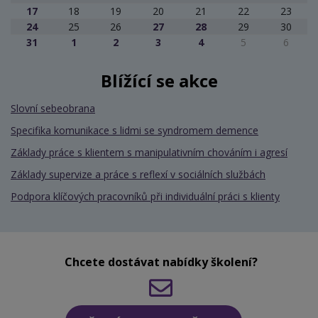
17
18
19
20
21
22
23
24
25
26
27
28
29
30
31
1
2
3
4
5
6
Blížící se akce
Slovní sebeobrana
Specifika komunikace s lidmi se syndromem demence
Základy práce s klientem s manipulativním chováním i agresí
Základy supervize a práce s reflexí v sociálních službách
Podpora klíčových pracovníků při individuální práci s klienty
Chcete dostávat nabídky školení?