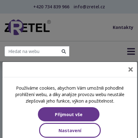
+420 734 839 966
info@zretel.cz
Kontakty
← Péče o osoby s demencí, Alzheimerova choroba
Používáme cookies, abychom Vám umožnili pohodlné
prohlížení webu, a díky analýze provozu webu neustále
Péče o osoby s demencí,
zlepšovali jeho funkce, výkon a použitelnost.
Alzheimerova choroba
Přijmout vše
Termín
Nastavení
06.01.2027