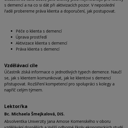
s demencí a na co si dát při aktivizacích pozor. V neposlední
řadě probereme práva klienta a doporučení, jak postupovat.
Péče o klienta s demencí
Úprava prostředí
Aktivizace klienta s demencí
Práva klienta s demencí
Vzdělávací cíle
Účastník získá informace o jednotlivých typech demence. Naučí
se, jak s klientem komunikovat, jak ke klientovi s demencí
přistupovat. Rozšíření kompetencí pro spolupráci s kolegy a
napříč celým týmem.
Lektor/ka
Bc. Michaela Šmejkalová, DiS.
Absolventka Univerzity Jana Amose Komenského v oboru
vzdělávání dospělých a Vyšší odborné školy ekonomických studií