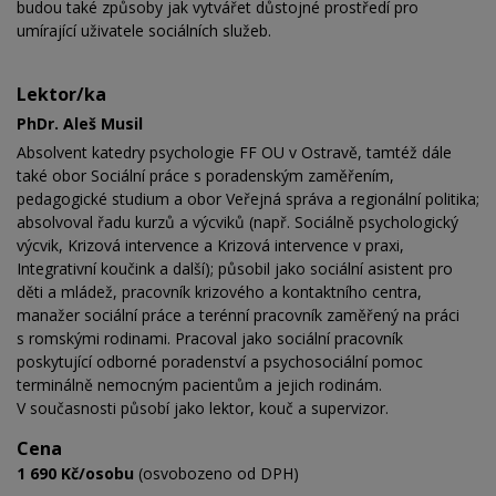
budou také způsoby jak vytvářet důstojné prostředí pro
umírající uživatele sociálních služeb.
Lektor/ka
PhDr. Aleš Musil
Absolvent katedry psychologie FF OU v Ostravě, tamtéž dále
také obor Sociální práce s poradenským zaměřením,
pedagogické studium a obor Veřejná správa a regionální politika;
absolvoval řadu kurzů a výcviků (např. Sociálně psychologický
výcvik, Krizová intervence a Krizová intervence v praxi,
Integrativní koučink a další); působil jako sociální asistent pro
děti a mládež, pracovník krizového a kontaktního centra,
manažer sociální práce a terénní pracovník zaměřený na práci
s romskými rodinami. Pracoval jako sociální pracovník
poskytující odborné poradenství a psychosociální pomoc
terminálně nemocným pacientům a jejich rodinám.
V současnosti působí jako lektor, kouč a supervizor.
Cena
1 690 Kč/osobu
(osvobozeno od DPH)