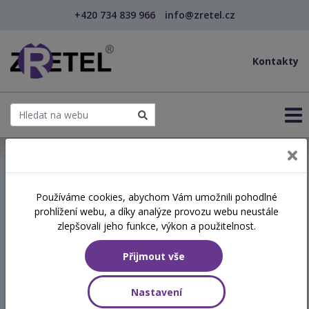
+420 734 839 966
info@zretel.cz
Kontakty
← Vzdělávání pro sociální služby
Používáme cookies, abychom Vám umožnili pohodlné
prohlížení webu, a díky analýze provozu webu neustále
Paliativní péče v sociálních
zlepšovali jeho funkce, výkon a použitelnost.
službách
Přijmout vše
Termín
Nastavení
10.06.2026