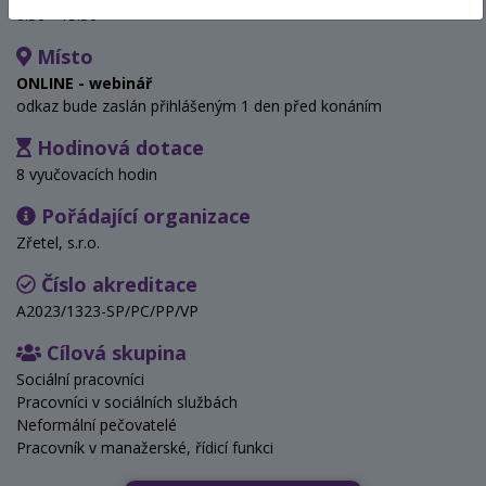
8:30 - 15:30
Místo
ONLINE - webinář
odkaz bude zaslán přihlášeným 1 den před konáním
Hodinová dotace
8 vyučovacích hodin
Pořádající organizace
Zřetel, s.r.o.
Číslo akreditace
A2023/1323-SP/PC/PP/VP
Cílová skupina
Sociální pracovníci
Pracovníci v sociálních službách
Neformální pečovatelé
Pracovník v manažerské, řídicí funkci