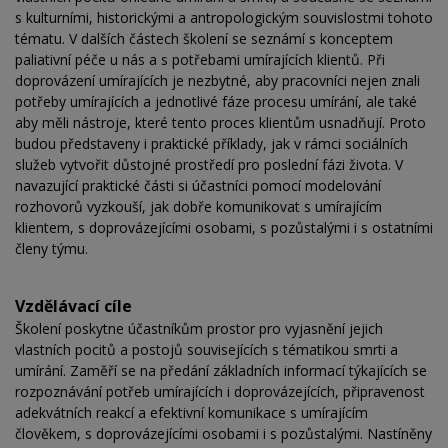
s kulturními, historickými a antropologickým souvislostmi tohoto
tématu. V dalších částech školení se seznámí s konceptem
paliativní péče u nás a s potřebami umírajících klientů. Při
doprovázení umírajících je nezbytné, aby pracovníci nejen znali
potřeby umírajících a jednotlivé fáze procesu umírání, ale také
aby měli nástroje, které tento proces klientům usnadňují. Proto
budou představeny i praktické příklady, jak v rámci sociálních
služeb vytvořit důstojné prostředí pro poslední fázi života. V
navazující praktické části si účastníci pomocí modelování
rozhovorů vyzkouší, jak dobře komunikovat s umírajícím
klientem, s doprovázejícími osobami, s pozůstalými i s ostatními
členy týmu.
Vzdělávací cíle
Školení poskytne účastníkům prostor pro vyjasnění jejich
vlastních pocitů a postojů souvisejících s tématikou smrti a
umírání. Zaměří se na předání základních informací týkajících se
rozpoznávání potřeb umírajících i doprovázejících, připravenost
adekvátních reakcí a efektivní komunikace s umírajícím
člověkem, s doprovázejícími osobami i s pozůstalými. Nastíněny