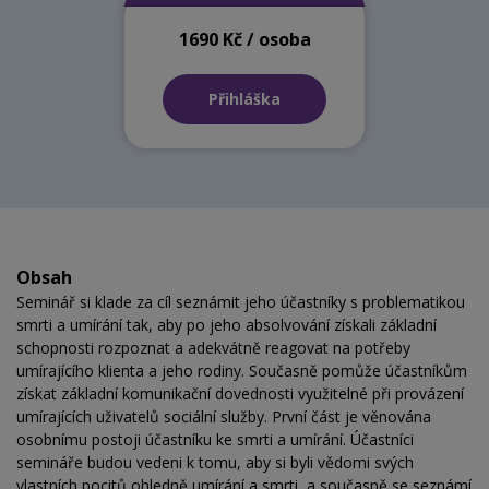
1690 Kč / osoba
Přihláška
Obsah
Seminář si klade za cíl seznámit jeho účastníky s problematikou
smrti a umírání tak, aby po jeho absolvování získali základní
schopnosti rozpoznat a adekvátně reagovat na potřeby
umírajícího klienta a jeho rodiny. Současně pomůže účastníkům
získat základní komunikační dovednosti využitelné při provázení
umírajících uživatelů sociální služby. První část je věnována
osobnímu postoji účastníku ke smrti a umírání. Účastníci
semináře budou vedeni k tomu, aby si byli vědomi svých
vlastních pocitů ohledně umírání a smrti, a současně se seznámí