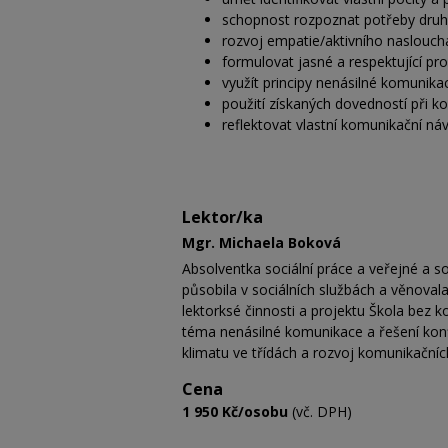
schopnost rozpoznat potřeby druhý
rozvoj empatie/aktivního naslouch
formulovat jasné a respektující pr
využít principy nenásilné komunikac
použití získaných dovedností při ko
reflektovat vlastní komunikační náv
Lektor/ka
Mgr. Michaela Boková
Absolventka sociální práce a veřejné a so
působila v sociálních službách a věnovala
lektorksé činnosti a projektu Škola bez k
téma nenásilné komunikace a řešení konf
klimatu ve třídách a rozvoj komunikační
Cena
1 950 Kč/osobu
(vč. DPH)