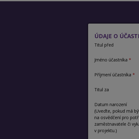
ÚDAJE O ÚČAST
Titul před
Jméno účastníka
Příjmení účastníka
Titul za
Datum narození
(Uveďte, pokud má bý
na osvědčení pro pot
zaměstnavatele či vyk
v projektu.)