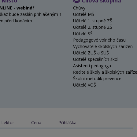
Místo
Cílová skupina
NLINE - webinář
Chůvy
dkaz bude zaslán přihlášeným 1
Učitelé MŠ
en před konáním
Učitelé 1. stupně ZŠ
Učitelé 2. stupně ZŠ
Učitelé SŠ
Pedagogové volného času
Vychovatelé školských zařízení
Učitelé ZUŠ a SUŠ
Učitelé speciálních škol
Asistenti pedagoga
Ředitelé školy a školských zaříze
Školní metodik prevence
Učitelé VOŠ
Lektor
Cena
Přihláška