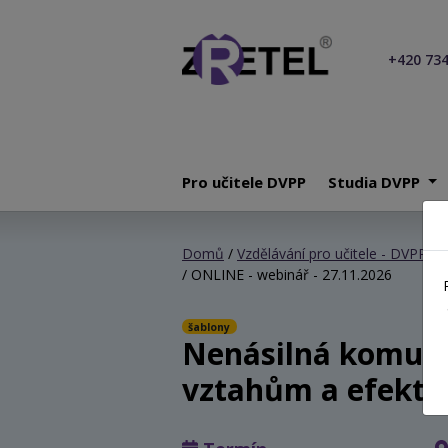
+420 734
Pro učitele DVPP
Studia DVPP
Domů
/
Vzdělávání pro učitele - DVPP
/
N
/ ONLINE - webinář - 27.11.2026
šablony
Nenásilná komuni
vztahům a efektiv