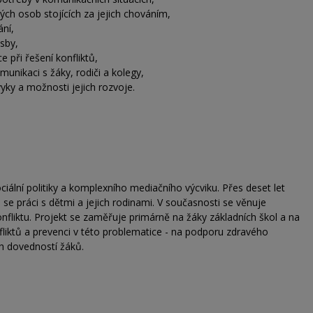
ch osob stojících za jejich chováním,
ání,
osby,
e při řešení konfliktů,
munikaci s žáky, rodiči a kolegy,
yky a možnosti jejich rozvoje.
ciální politiky a komplexního mediačního výcviku. Přes deset let
 se práci s dětmi a jejich rodinami. V současnosti se věnuje
onfliktu. Projekt se zaměřuje primárně na žáky základních škol a na
liktů a prevenci v této problematice - na podporu zdravého
ch dovedností žáků.