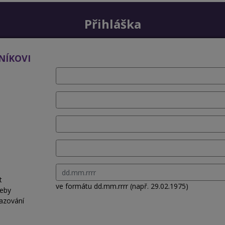
Přihláška
NÍKOVI
t
ve formátu dd.mm.rrrr (např. 29.02.1975)
řeby
azování