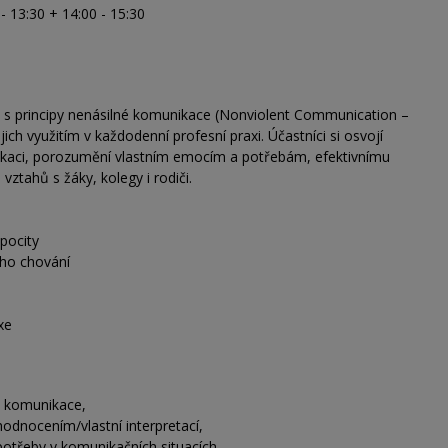
 - 13:30 + 14:00 - 15:30
 s principy nenásilné komunikace (Nonviolent Communication –
ch využitím v každodenní profesní praxi. Účastníci si osvojí
nikaci, porozumění vlastním emocím a potřebám, efektivnímu
vztahů s žáky, kolegy i rodiči.
pocity
ého chování
xe
né komunikace,
odnocením/vlastní interpretací,
 potřeby v komunikačních situacích,