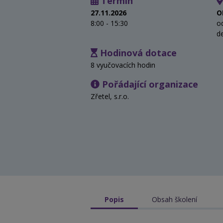
Termín
27.11.2026
O
8:00 - 15:30
o
d
Hodinová dotace
8 vyučovacích hodin
Pořádající organizace
Zřetel, s.r.o.
Popis
Obsah školení