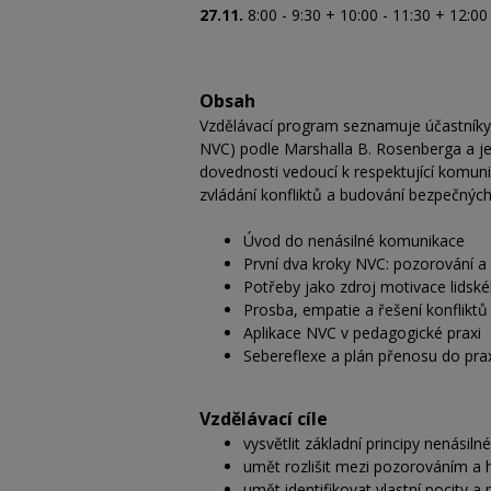
27.11.
8:00 - 9:30 + 10:00 - 11:30 + 12:00
Obsah
Vzdělávací program seznamuje účastníky
NVC) podle Marshalla B. Rosenberga a jeji
dovednosti vedoucí k respektující komu
zvládání konfliktů a budování bezpečných 
Úvod do nenásilné komunikace
První dva kroky NVC: pozorování a 
Potřeby jako zdroj motivace lidsk
Prosba, empatie a řešení konfliktů
Aplikace NVC v pedagogické praxi
Sebereflexe a plán přenosu do pra
Vzdělávací cíle
vysvětlit základní principy nenásil
umět rozlišit mezi pozorováním a h
umět identifikovat vlastní pocity a