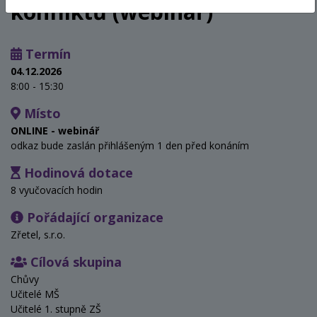
konfliktů (webinář)
Termín
04.12.2026
8:00 - 15:30
Místo
ONLINE - webinář
odkaz bude zaslán přihlášeným 1 den před konáním
Hodinová dotace
8 vyučovacích hodin
Pořádající organizace
Zřetel, s.r.o.
Cílová skupina
Chůvy
Učitelé MŠ
Učitelé 1. stupně ZŠ