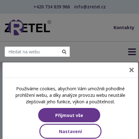
+420 734 839 966
info@zretel.cz
Kontakty
← Nenásilná komunikace v pedagogické praxi: cesta...
Používáme cookies, abychom Vám umožnili pohodlné
šablony
prohlížení webu, a díky analýze provozu webu neustále
Nenásilná komunikace v
zlepšovali jeho funkce, výkon a použitelnost.
pedagogické praxi: cesta ke
Přijmout vše
zdravým vztahům a
efektivnímu řešení
Nastavení