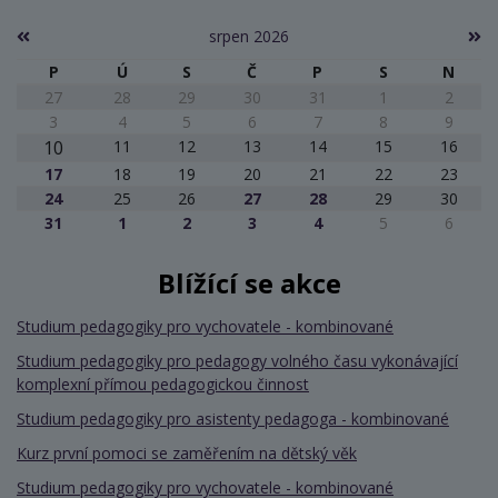
srpen 2026
P
Ú
S
Č
P
S
N
27
28
29
30
31
1
2
3
4
5
6
7
8
9
10
11
12
13
14
15
16
17
18
19
20
21
22
23
24
25
26
27
28
29
30
31
1
2
3
4
5
6
Blížící se akce
Studium pedagogiky pro vychovatele - kombinované
Studium pedagogiky pro pedagogy volného času vykonávající
komplexní přímou pedagogickou činnost
Studium pedagogiky pro asistenty pedagoga - kombinované
Kurz první pomoci se zaměřením na dětský věk
Studium pedagogiky pro vychovatele - kombinované