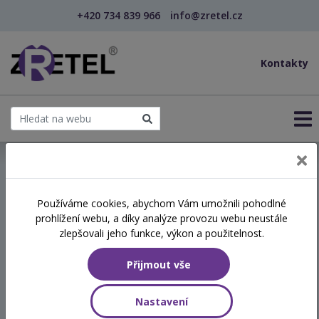
+420 734 839 966
info@zretel.cz
Kontakty
← Metody pro aktivní výuku angličtiny (webinář)
Používáme cookies, abychom Vám umožnili pohodlné
šablony
prohlížení webu, a díky analýze provozu webu neustále
Metody pro aktivní výuku
zlepšovali jeho funkce, výkon a použitelnost.
angličtiny (webinář)
Přijmout vše
Termín
Nastavení
17.12.2026