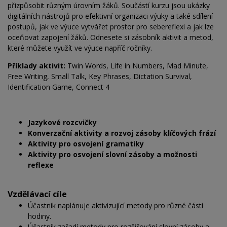
přizpůsobit různým úrovním žáků. Součástí kurzu jsou ukázky
digitálních nástrojů pro efektivní organizaci výuky a také sdílení
postupů, jak ve výuce vytvářet prostor pro sebereflexi a jak lze
oceňovat zapojení žáků. Odnesete si zásobník aktivit a metod,
které můžete využít ve výuce napříč ročníky.
Příklady aktivit:
Twin Words, Life in Numbers, Mad Minute,
Free Writing, Small Talk, Key Phrases, Dictation Survival,
Identification Game, Connect 4
Jazykové rozcvičky
Konverzační aktivity a rozvoj zásoby klíčových frází
Aktivity pro osvojení gramatiky
Aktivity pro osvojení slovní zásoby a možnosti
reflexe
Vzdělávací cíle
Účastník naplánuje aktivizující metody pro různé částí
hodiny.
Účastník zařadí metody pro rozšiřování slovní zásoby a