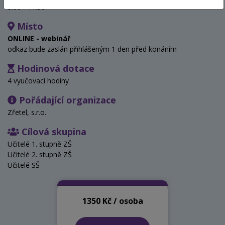
8:00 - 11:30
Místo
ONLINE - webinář
odkaz bude zaslán přihlášeným 1 den před konáním
Hodinová dotace
4 vyučovací hodiny
Pořádající organizace
Zřetel, s.r.o.
Cílová skupina
Učitelé 1. stupně ZŠ
Učitelé 2. stupně ZŠ
Učitelé SŠ
1350 Kč / osoba