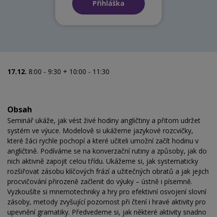
Přihláška
17.12.
8:00 - 9:30 + 10:00 - 11:30
Obsah
Seminář ukáže, jak vést živé hodiny angličtiny a přitom udržet
systém ve výuce. Modelově si ukážeme jazykové rozcvičky,
které žáci rychle pochopí a které učiteli umožní začít hodinu v
angličtině. Podíváme se na konverzační rutiny a způsoby, jak do
nich aktivně zapojit celou třídu. Ukážeme si, jak systematicky
rozšiřovat zásobu klíčových frází a užitečných obratů a jak jejich
procvičování přirozeně začlenit do výuky – ústně i písemně.
Vyzkoušíte si mnemotechniky a hry pro efektivní osvojení slovní
zásoby, metody zvyšující pozornost při čtení i hravé aktivity pro
upevnění gramatiky. Předvedeme si, jak některé aktivity snadno