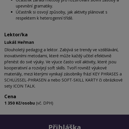
upevnění gramatiky.
Účastník si osvojí způsoby, jak aktivity plánovat s
respektem k heterogenní třídě.
Lektor/ka
Lukáš Heřman
Dlouholetý pedagog a lektor. Zabývá se trendy ve vzdělávání,
inovativními metodami, které může každý učitel efektivně
přenést do své výuky. Ve výuce často volí aktivity, které jsou
kooperativní a rozvíjejí soft skills. Tvoří rovněž výukové
materiály, mezi kterými vynikají zásobníky frází KEY PHRASES a
SCHLÜSSEL-PHRASEN a nebo SOFT-SKILL KARTY či obrázkové
sety ICON TALK.
Cena
1 350 Kč/osobu
(vč. DPH)
Přihláška