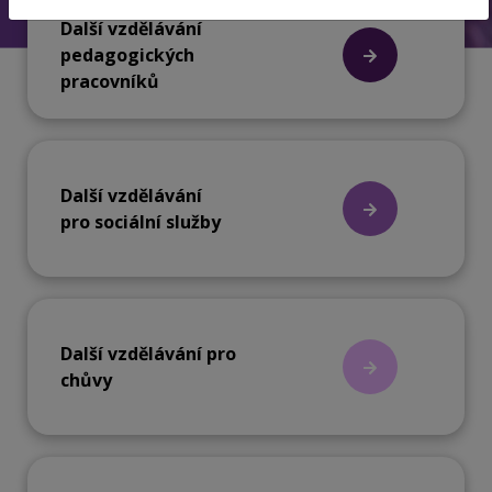
Další vzdělávání
pedagogických
pracovníků
Další vzdělávání
pro sociální služby
Další vzdělávání pro
chůvy