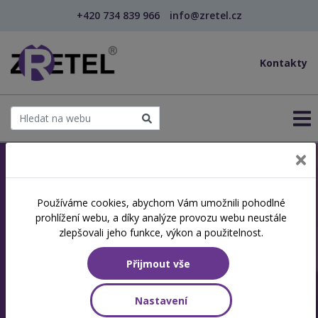
+420 734 839 966
info@zretel.cz
Kontakty
Jsme akreditovaná
Používáme cookies, abychom Vám umožnili pohodlné
prohlížení webu, a díky analýze provozu webu neustále
vzdělávací instituce
zlepšovali jeho funkce, výkon a použitelnost.
Specializujeme se na další vzdělávání a
Přijmout vše
rekvalifikace
Nastavení