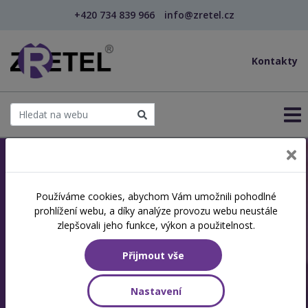
+420 734 839 966
info@zretel.cz
Kontakty
Jsme akreditovaná
Používáme cookies, abychom Vám umožnili pohodlné
prohlížení webu, a díky analýze provozu webu neustále
vzdělávací instituce
zlepšovali jeho funkce, výkon a použitelnost.
Specializujeme se na další vzdělávání a
Přijmout vše
rekvalifikace
Nastavení