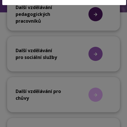
Další vzdělávání
pedagogických
pracovníků
Další vzdělávání
pro sociální služby
Další vzdělávání pro
chůvy