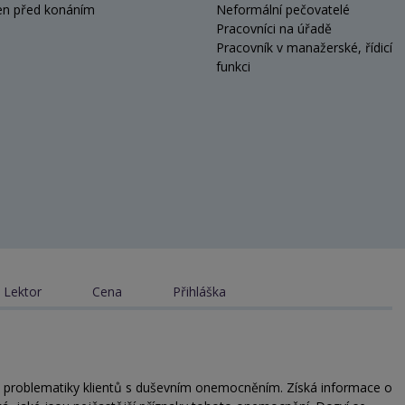
en před konáním
Neformální pečovatelé
Pracovníci na úřadě
Pracovník v manažerské, řídicí
funkci
Lektor
Cena
Přihláška
do problematiky klientů s duševním onemocněním. Získá informace o