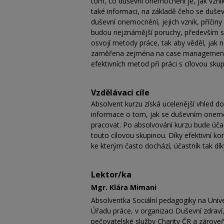
tom, co duševní onemocnění je, jak vznik
také informaci, na základě čeho se duševn
duševní onemocnění, jejich vznik, příčiny
budou nejznámější poruchy, především schi
osvojí metody práce, tak aby věděl, jak 
zaměřena zejména na case management a 
efektivních metod při práci s cílovou sku
Vzdělávací cíle
Absolvent kurzu získá ucelenější vhled 
informace o tom, jak se duševním onemo
pracovat. Po absolvování kurzu bude účast
touto cílovou skupinou. Díky efektivní k
ke kterým často dochází, účastník tak dík
Lektor/ka
Mgr. Klára Mimani
Absolventka Sociální pedagogiky na Unive
Úřadu práce, v organizaci Duševní zdraví,
pečovatelské služby Charity ČR a zároveň 