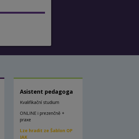
Asistent pedagoga
Kvalifikační studium
ONLINE i prezenčně +
praxe
Lze hradit ze Šablon OP
JAK