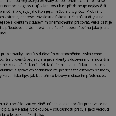
á, jaké jsou nejčastější příznaky tohoto onemocnění. Dozví se
í nemoci diagnostikují. V krátkosti kurz představuje nejčastější
 a možné projevy, jakožto i jejich léčbu a prognózu. Probírány
zofrenie, deprese, závislosti a úzkosti. Účastník si díky kurzu
nejlépe s klientem s duševním onemocněním pracovat. Velká část je
případovou práci, která je nejčastěji doporučována jako jedna z
pinou.
do problematiky klientů s duševním onemocněním. Získá cenné
cnění u klientů projevuje a jak s klienty s duševním onemocněním
ník kurzu vědět které efektivní nástroje volit při komunikace s
omunikaci a správným technikám lze předcházet krizovým situacím,
y kurzu získá tipy, jak lzde těmto krizovým situacím předcházet.
rzitě Tomáše Bati ve Zlíně. Působila jako sociální pracovnice na
 o.p.s., a v Naději Otrokovice. V současnosti pracuje jako vedoucí
jako lektorka a školitelka.