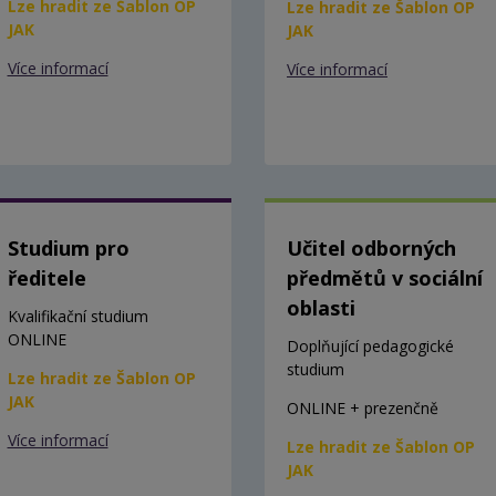
Lze hradit ze Šablon OP
Lze hradit ze Šablon OP
JAK
JAK
Více informací
Více informací
Studium pro
Učitel odborných
ředitele
předmětů v sociální
oblasti
Kvalifikační studium
ONLINE
Doplňující pedagogické
studium
Lze hradit ze Šablon OP
JAK
ONLINE + prezenčně
Více informací
Lze hradit ze Šablon OP
JAK