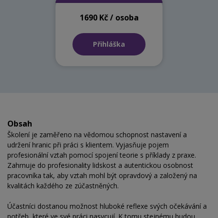
1690 Kč / osoba
Přihláška
Obsah
Školení je zaměřeno na vědomou schopnost nastavení a
udržení hranic při práci s klientem. Vyjasňuje pojem
profesionální vztah pomocí spojení teorie s příklady z praxe.
Zahrnuje do profesionality lidskost a autentickou osobnost
pracovníka tak, aby vztah mohl být opravdový a založený na
kvalitách každého ze zúčastněných.
Účastníci dostanou možnost hluboké reflexe svých očekávání a
potřeb, které ve své práci nasycují. K tomu stejnému budou