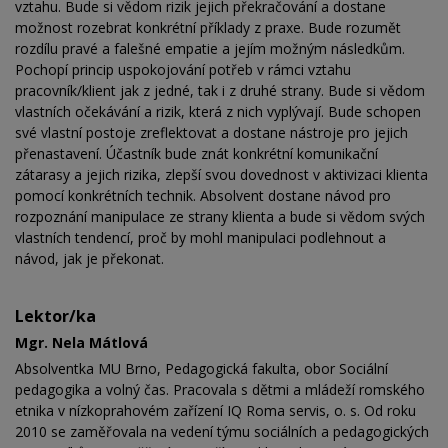
vztahu. Bude si vědom rizik jejich překračování a dostane
možnost rozebrat konkrétní příklady z praxe. Bude rozumět
rozdílu pravé a falešné empatie a jejím možným následkům.
Pochopí princip uspokojování potřeb v rámci vztahu
pracovník/klient jak z jedné, tak i z druhé strany. Bude si vědom
vlastních očekávání a rizik, která z nich vyplývají. Bude schopen
své vlastní postoje zreflektovat a dostane nástroje pro jejich
přenastavení. Účastník bude znát konkrétní komunikační
zátarasy a jejich rizika, zlepší svou dovednost v aktivizaci klienta
pomocí konkrétních technik. Absolvent dostane návod pro
rozpoznání manipulace ze strany klienta a bude si vědom svých
vlastních tendencí, proč by mohl manipulaci podlehnout a
návod, jak je překonat.
Lektor/ka
Mgr. Nela Mátlová
Absolventka MU Brno, Pedagogická fakulta, obor Sociální
pedagogika a volný čas. Pracovala s dětmi a mládeží romského
etnika v nízkoprahovém zařízení IQ Roma servis, o. s. Od roku
2010 se zaměřovala na vedení týmu sociálních a pedagogických