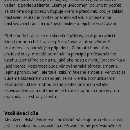
vedeni z pohledu klienta. Cílem je uvědomění odlišnosti potřeb,
se kterými do procesu vstupuje klient a pracovník, což je základ
nastavení skutečně profesionálního vztahu s ohledem na
nastavování hranic a možných následků jejich překračování.
Zřetel bude brán také na skutečné příčiny, proč pracovníci i
klienti mohou chtít hranice překračovat a jak se vědomě
rozhodovat v náročných případech. Zahrnuto bude téma
profesní etiky, modelů pomáhání a principů profesionálního
vztahu. Zaměříme se na to, jaké okolnosti ovlivňují pracovníka a
jaké klienta. Pozornost bude věnována také tématu empatie,
jejímu prohloubení, ale také rizikům falešné empatie. Věnovat se
budeme skutečnému napojení se na klienta, komunikačním
zátarasům, které mohou bránit profesionálnímu vztahu,
aktivizaci klienta a dotkneme se také schopnosti obrany proti
manipulaci ze strany klienta.
Vzdělávací cíle
Absolvent získá vědomosti i praktické nástroje pro reflexi vlastní
práce v oblasti nastavování a udržování hranic profesionálního