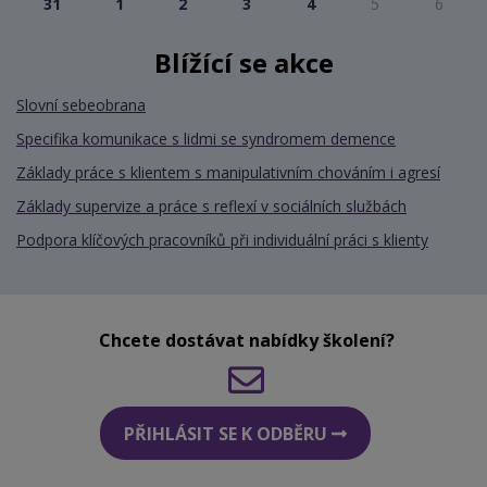
31
1
2
3
4
5
6
Blížící se akce
Slovní sebeobrana
Specifika komunikace s lidmi se syndromem demence
Základy práce s klientem s manipulativním chováním i agresí
Základy supervize a práce s reflexí v sociálních službách
Podpora klíčových pracovníků při individuální práci s klienty
Chcete dostávat nabídky školení?
PŘIHLÁSIT SE K ODBĚRU