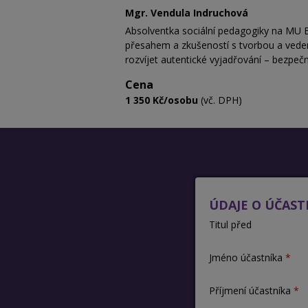
Mgr. Vendula Indruchová
Absolventka sociální pedagogiky na MU 
přesahem a zkušeností s tvorbou a veden
rozvíjet autentické vyjadřování – bezpečn
Cena
1 350 Kč/osobu
(vč. DPH)
ÚDAJE O ÚČAST
Titul před
Jméno účastníka
Příjmení účastníka