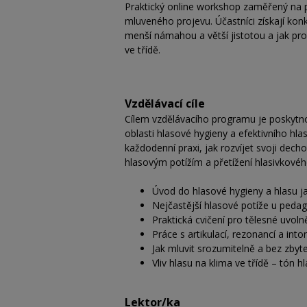
Praktický online workshop zaměřený na p
mluveného projevu. Účastníci získají kon
menší námahou a větší jistotou a jak pr
ve třídě.
Vzdělávací cíle
Cílem vzdělávacího programu je poskytn
oblasti hlasové hygieny a efektivního hla
každodenní praxi, jak rozvíjet svoji dec
hlasovým potížím a přetížení hlasivkovéh
Úvod do hlasové hygieny a hlasu j
Nejčastější hlasové potíže u pedago
Praktická cvičení pro tělesné uvoln
Práce s artikulací, rezonancí a into
Jak mluvit srozumitelně a bez zby
Vliv hlasu na klima ve třídě – tón h
Lektor/ka