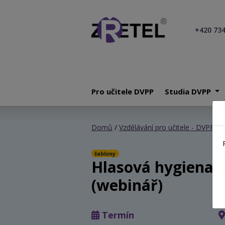
+420 734
Pro učitele DVPP
Studia DVPP
Domů
/
Vzdělávání pro učitele - DVPP
/
H
šablony
Hlasová hygiena a
(webinář)
Termín