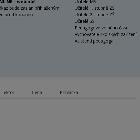
NLINE - webinář
Učitelé MŠ
dkaz bude zaslán přihlášeným 1
Učitelé 1. stupně ZŠ
en před konáním
Učitelé 2. stupně ZŠ
Učitelé SŠ
Pedagogové volného času
Vychovatelé školských zařízení
Asistenti pedagoga
Lektor
Cena
Přihláška