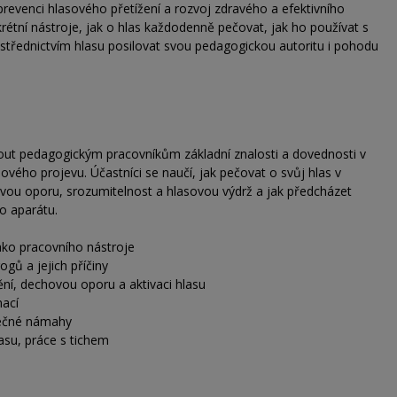
revenci hlasového přetížení a rozvoj zdravého a efektivního
krétní nástroje, jak o hlas každodenně pečovat, jak ho používat s
ostřednictvím hlasu posilovat svou pedagogickou autoritu i pohodu
out pedagogickým pracovníkům základní znalosti a dovednosti v
sového projevu. Účastníci se naučí, jak pečovat o svůj hlas v
hovou oporu, srozumitelnost a hlasovou výdrž a jak předcházet
o aparátu.
ako pracovního nástroje
gů a jejich příčiny
ění, dechovou oporu a aktivaci hlasu
nací
tečné námahy
lasu, práce s tichem