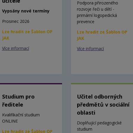
učitele
Podpora přirozeného
rozvoje řeči u dětí -
Vypsány nové termíny
primární logopedická
Prosinec 2026
prevence
Lze hradit ze Šablon OP
Lze hradit ze Šablon OP
JAK
JAK
Více informací
Více informací
Studium pro
Učitel odborných
ředitele
předmětů v sociální
oblasti
Kvalifikační studium
ONLINE
Doplňující pedagogické
studium
Lze hradit ze Šablon OP