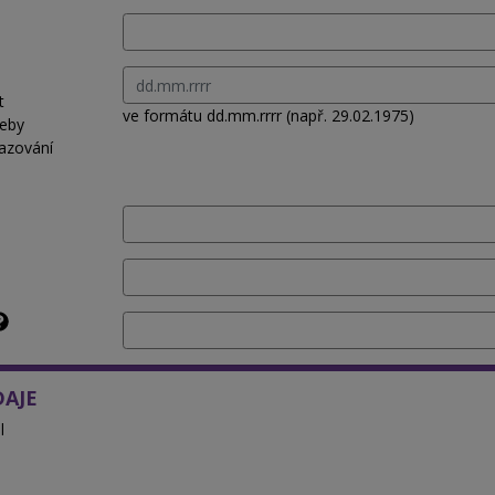
t
ve formátu dd.mm.rrrr (např. 29.02.1975)
řeby
azování
DAJE
l