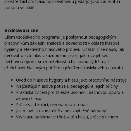
prostřednictvím hlasu posilovat svou pedagogickou autoritu i
pohodu ve třídě.
Vzdělávací cíle
Cílem vzdělávacího programu je poskytnout pedagogickým
pracovníkům základní znalosti a dovednosti v oblasti hlasové
hygieny a efektivního hlasového projevu. Účastníci se naučí, jak
pečovat o svůj hlas v každodenní praxi, jak rozvíjet svoji
dechovou oporu, srozumitelnost a hlasovou výdrž a jak
předcházet hlasovým potížím a přetížení hlasivkového aparátu.
Úvod do hlasové hygieny a hlasu jako pracovního nástroje
Nejčastější hlasové potíže u pedagogů a jejich příčiny
Praktická cvičení pro tělesné uvolnění, dechovou oporu a
aktivaci hlasu
Práce s artikulací, rezonancí a intonací
Jak mluvit srozumitelně a bez zbytečné námahy
Vliv hlasu na klima ve třídě – tón hlasu, práce s tichem