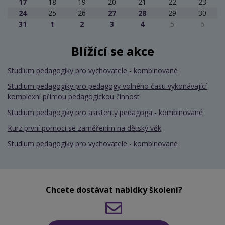
17
18
19
20
21
22
23
24
25
26
27
28
29
30
31
1
2
3
4
5
6
Blížící se akce
Studium pedagogiky pro vychovatele - kombinované
Studium pedagogiky pro pedagogy volného času vykonávající
komplexní přímou pedagogickou činnost
Studium pedagogiky pro asistenty pedagoga - kombinované
Kurz první pomoci se zaměřením na dětský věk
Studium pedagogiky pro vychovatele - kombinované
Chcete dostávat nabídky školení?