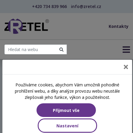
+420 734 839 966
info@zretel.cz
Kontakty
← Hlasová hygiena a efektivní mluvený projev pro ...
Používáme cookies, abychom Vám umožnili pohodlné
šablony
prohlížení webu, a díky analýze provozu webu neustále
Hlasová hygiena a efektivní
zlepšovali jeho funkce, výkon a použitelnost.
mluvený projev pro
Přijmout vše
pedagogy (webinář)
Nastavení