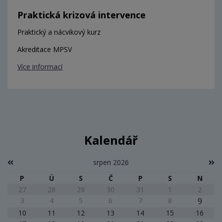
Praktická krizová intervence
Praktický a nácvikový kurz
Akreditace MPSV
Více informací
Kalendář
srpen 2026
P
Ú
S
Č
P
S
N
27
28
29
30
31
1
2
3
4
5
6
7
8
9
10
11
12
13
14
15
16