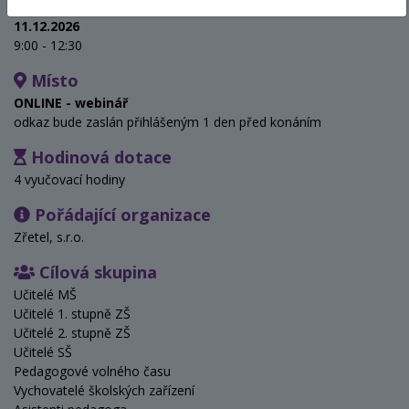
Termín
11.12.2026
9:00 - 12:30
Místo
ONLINE - webinář
odkaz bude zaslán přihlášeným 1 den před konáním
Hodinová dotace
4 vyučovací hodiny
Pořádající organizace
Zřetel, s.r.o.
Cílová skupina
Učitelé MŠ
Učitelé 1. stupně ZŠ
Učitelé 2. stupně ZŠ
Učitelé SŠ
Pedagogové volného času
Vychovatelé školských zařízení