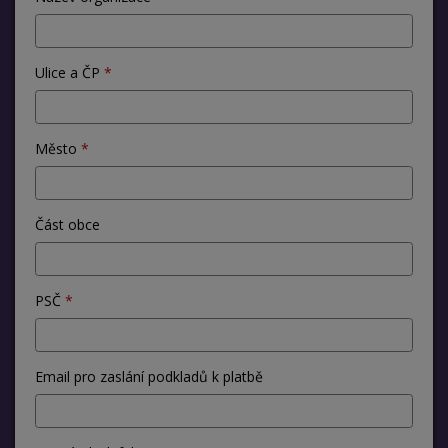
Ulice a ČP
Město
Část obce
PSČ
Email pro zaslání podkladů k platbě