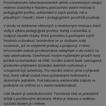
Prostřednictvím sebezkušenostních aktivit a teoretických vstupů
vedeme účastníky k hlubšímu porozumění vlastní motivaci k
pedagogické profesi, uvědomění si svých potřeb, rolí a
případných "masek", které v pedagogickém prostředí používají.
V úvodu se dotkneme vědomých a nevědomých motivací, které
vedly k výběru pedagogické profese. Každý z účastníků si
zodpoví zásadní otázky, které pomohou k pochopení svých
životních rozhodnutí. Seznámíme se se složkami zralé
osobnosti, jež se vzájemně prolínají a podporují. V rámci
emocionální zralosti prozkoumáme sebepřijetí a vliv rodičů na
naši sebehodnotu. Otevřenost novým myšlenkám prověří nový
pohled na komunikaci ve třídě. Sociální zralost bude zastoupena
především přijímáním důsledků vlastních rozhodnutí a
schopností být autentický. Pro morální zralost jsme si připravili
test, který odhalí soulad mezi vyznávanými hodnotami a
skutečným jednáním. Pod taktovkou existenciální zralosti se
podíváme na smíření se s vlastní nedokonalostí.
Celé školení je sebezkušenostní. Teoretická část se pravidelně
střídá s prožitkovými aktivitami. Vítána je diskuse a nedílnou
součástí školení je i reflexe.