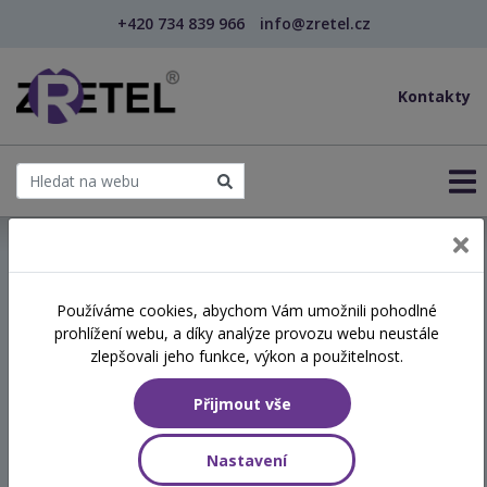
+420 734 839 966
info@zretel.cz
Kontakty
← Vzdělávání pro sociální služby
Používáme cookies, abychom Vám umožnili pohodlné
prohlížení webu, a díky analýze provozu webu neustále
Využití písku jako
zlepšovali jeho funkce, výkon a použitelnost.
aktivizačního prvku v
Přijmout vše
sociálních službách
Nastavení