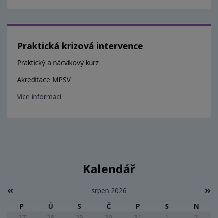
Praktická krizová intervence
Praktický a nácvikový kurz
Akreditace MPSV
Více informací
Kalendář
srpen 2026
P
Ú
S
Č
P
S
N
27
28
29
30
31
1
2