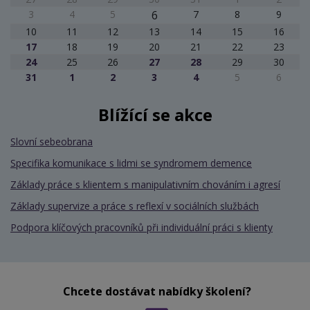
3
4
5
6
7
8
9
10
11
12
13
14
15
16
17
18
19
20
21
22
23
24
25
26
27
28
29
30
31
1
2
3
4
5
6
Blížící se akce
Slovní sebeobrana
Specifika komunikace s lidmi se syndromem demence
Základy práce s klientem s manipulativním chováním i agresí
Základy supervize a práce s reflexí v sociálních službách
Podpora klíčových pracovníků při individuální práci s klienty
Chcete dostávat nabídky školení?