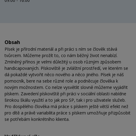
09:00 - 16:00
Obsah
Písek je přírodní materiál a při práci s ním se člověk stává
tvůrcem. Můžeme prožít to, co nám běžný život nenabízí.
Zmíněný přínos je velmi důležitý u osob různým způsobem
handicapovaných. Pískoviště je zvláštní prostředí, ve kterém se
dá pokaždé vytvořit něco nového a něco jiného. Písek je náš
pomocník, bere na sebe různé role a podněcuje člověka k
novým možnostem. Co nelze vysvětlit slovně můžeme vyjádřit
pískem. Zavedení pískoviště při práci v sociální oblasti nabídne
širokou škálu využití a to jak pro SP, tak i pro uživatele služeb.
Pro dospělého člověka má práce s pískem ještě větší efekt než
pro dítě a právě variabilita práce s pískem umožňuje přizpůsobit
se potřebám konkrétního klienta.