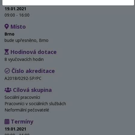
Termín
19.01.2021
09:00 - 16:00
Místo
Brno
bude upřesněno, Brno
Hodinová dotace
8 vyučovacích hodin
Číslo akreditace
A2018/0292-SP/PC
Cílová skupina
Sociální pracovníci
Pracovníci v sociálních službách
Neformální pečovatelé
Termíny
19.01.2021