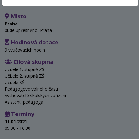
09:00 - 16:30
Místo
Praha
bude upřesněno, Praha
Hodinová dotace
9 vyučovacích hodin
Cílová skupina
Učitelé 1. stupně ZŠ
Učitelé 2. stupně ZŠ
Učitelé SŠ
Pedagogové volného času
Vychovatelé školských zařízení
Asistenti pedagoga
Termíny
11.01.2021
09:00 - 16:30