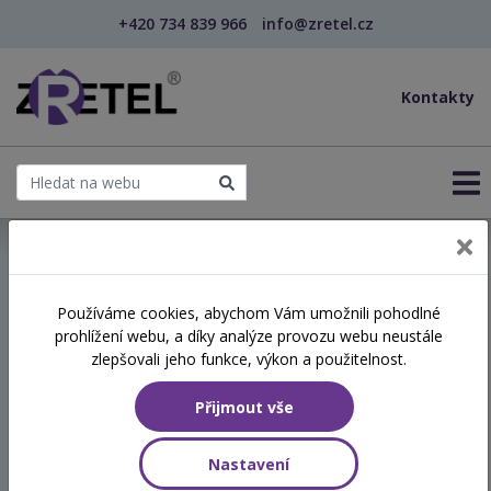
+420 734 839 966
info@zretel.cz
Kontakty
← Vzdělávání pro učitele - DVPP
Používáme cookies, abychom Vám umožnili pohodlné
šablony
prohlížení webu, a díky analýze provozu webu neustále
Kurz efektivního učení,
zlepšovali jeho funkce, výkon a použitelnost.
rozvoje paměti – Metoda 3T
Přijmout vše
Termín
Nastavení
11.01.2021