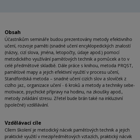
Obsah
Účastníkům semináře budou prezentovány metody efektivního
učení, rozvoje paměti (snadné učení encyklopedických znalostí
(názvy, cizí slova, jména, letopočty, údaje apod.) pomocí
metodického využívání paměťových technik a pomůcek a to v
celé předmětové skladbě. Dále práce s knihou, metoda PRQST,
paměťové mapy a jejich efektivní využití v procesu učení,
Standfordská metoda – snadné učení cizích slov a slovíček z
cizího jaz., organizace učení - 6 kroků a metody a techniky sebe-
motivace, psychické přípravy na hodinu, na zkoušky apod.,
metody zvládání stresu. Zřetel bude brán také na inkluzivní
(společné) vzdělávání.
Vzdělávací cíle
Cílem školení je metodický nácvik paměťových technik a jejich
praktické využití v mezipředmětových vztazích, praktický nácvik