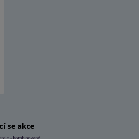
ící se akce
atele - kombinované