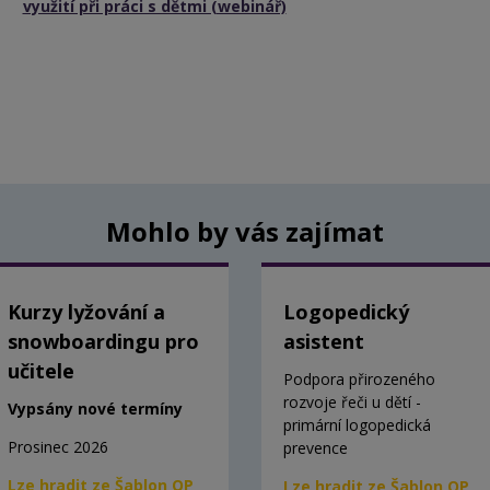
využití při práci s dětmi (webinář)
Mohlo by vás zajímat
Kurzy lyžování a
Logopedický
snowboardingu pro
asistent
učitele
Podpora přirozeného
rozvoje řeči u dětí -
Vypsány nové termíny
primární logopedická
Prosinec 2026
prevence
Lze hradit ze Šablon OP
Lze hradit ze Šablon OP