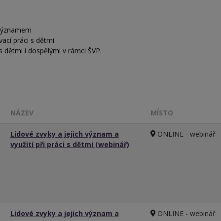
h významem
vací práci s dětmi.
i s dětmi i dospělými v rámci ŠVP.
NÁZEV
MÍSTO
Lidové zvyky a jejich význam a
ONLINE - webinář
využití při práci s dětmi (webinář)
Lidové zvyky a jejich význam a
ONLINE - webinář