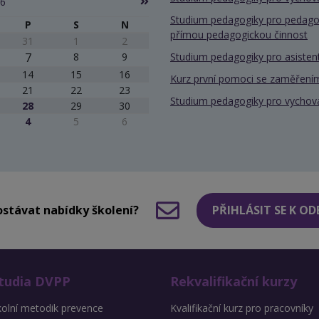
26
Studium pedagogiky pro pedago
P
S
N
přímou pedagogickou činnost
31
1
2
7
8
9
Studium pedagogiky pro asiste
14
15
16
Kurz první pomoci se zaměřením
21
22
23
Studium pedagogiky pro vychov
28
29
30
4
5
6
stávat nabídky školení?
PŘIHLÁSIT SE K O
tudia DVPP
Rekvalifikační kurzy
kolní metodik prevence
Kvalifikační kurz pro pracovníky