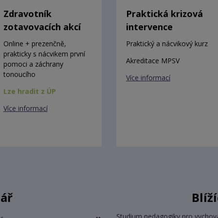
Zdravotník
Praktická krizová
zotavovacích akcí
intervence
Online + prezenčně,
Praktický a nácvikový kurz
prakticky s nácvikem první
Akreditace MPSV
pomoci a záchrany
tonoucího
Více informací
Lze hradit z ÚP
Více informací
ář
Blíž
Studium pedagogiky pro vychov