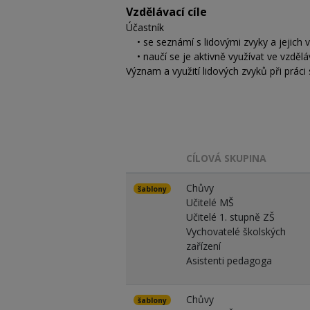
Vzdělávací cíle
Účastník
• se seznámí s lidovými zvyky a jejic
• naučí se je aktivně využívat ve vzdělá
Význam a využití lidových zvyků při prác
CÍLOVÁ SKUPINA
Chůvy
šablony
Učitelé MŠ
Učitelé 1. stupně ZŠ
Vychovatelé školských
zařízení
Asistenti pedagoga
Chůvy
šablony