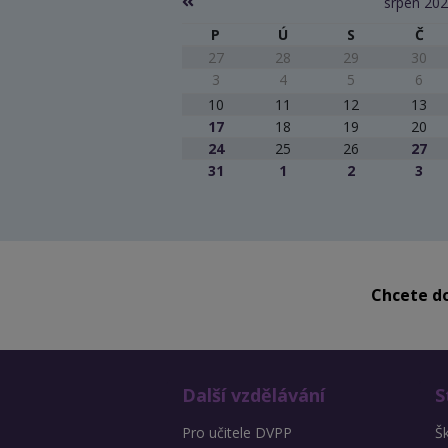
srpen 20
P
Ú
S
Č
27
28
29
30
3
4
5
6
10
11
12
13
17
18
19
20
24
25
26
27
31
1
2
3
Chcete do
Další vzdělávání
S
Pro učitele DVPP
Š