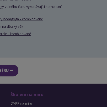
gy volného času vykonávající komplexní
nty pedagoga - kombinované
 na dětský věk
atele - kombinované
DBĚRU
Školení na míru
DVPP na míru