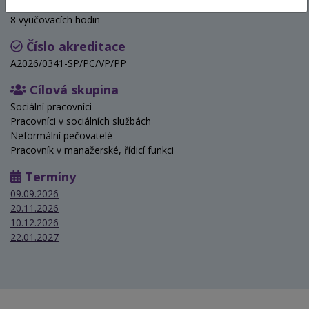
Hodinová dotace
8 vyučovacích hodin
Číslo akreditace
A2026/0341-SP/PC/VP/PP
Cílová skupina
Sociální pracovníci
Pracovníci v sociálních službách
Neformální pečovatelé
Pracovník v manažerské, řídicí funkci
Termíny
09.09.2026
20.11.2026
10.12.2026
22.01.2027