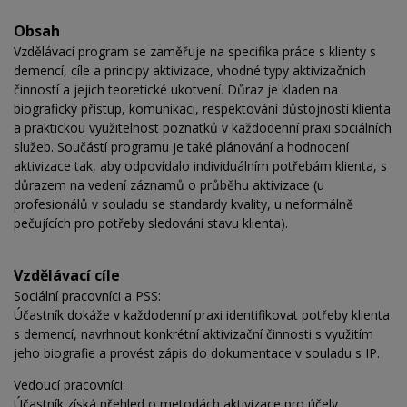
Obsah
Vzdělávací program se zaměřuje na specifika práce s klienty s
demencí, cíle a principy aktivizace, vhodné typy aktivizačních
činností a jejich teoretické ukotvení. Důraz je kladen na
biografický přístup, komunikaci, respektování důstojnosti klienta
a praktickou využitelnost poznatků v každodenní praxi sociálních
služeb. Součástí programu je také plánování a hodnocení
aktivizace tak, aby odpovídalo individuálním potřebám klienta, s
důrazem na vedení záznamů o průběhu aktivizace (u
profesionálů v souladu se standardy kvality, u neformálně
pečujících pro potřeby sledování stavu klienta).
Vzdělávací cíle
Sociální pracovníci a PSS:
Účastník dokáže v každodenní praxi identifikovat potřeby klienta
s demencí, navrhnout konkrétní aktivizační činnosti s využitím
jeho biografie a provést zápis do dokumentace v souladu s IP.
Vedoucí pracovníci:
Účastník získá přehled o metodách aktivizace pro účely