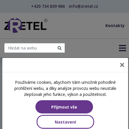
+420 734 839 966
info@zretel.cz
Kontakty
← Vzdělávání pro sociální služby
Používáme cookies, abychom Vám umožnili pohodlné
prohlížení webu, a díky analýze provozu webu neustále
Aktivizace klientů s
zlepšovali jeho funkce, výkon a použitelnost.
demencí – smysluplně,
Přijmout vše
bezpečně a s respektem
Nastavení