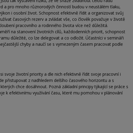
Jsou tak vystaveni riziku, že ve snaze zvládnout celou řadu
hled a pro mnoho různorodých činností budou v neustálém tlaku,
výkon i osobní život. Schopnost efektivně řídit a organizovat svůj
využívat časových rezerv a zvládat vše, co člověk považuje v životě
kloubení pracovního a rodinného života více než důležitá.
ří na stanovení životních cílů, každodenních priorit, schopnost
amu důležité, co lze delegovat a co odložit. Účastníci v semináři
í nejčastější chyby a naučí se s vymezeným časem pracovat podle
voje životní priority a dle nich efektivně řídit svoje pracovní i
 bude přistupovat z nadhledem delšího časového horizontu a s
kterých chce dosáhnout. Pozná základní principy týkající se práce s
oje k efektivnímu využívání času, které mu pomohou v plánování