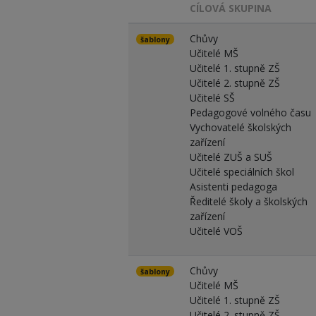
CÍLOVÁ SKUPINA
Chůvy
šablony
Učitelé MŠ
Učitelé 1. stupně ZŠ
Učitelé 2. stupně ZŠ
Učitelé SŠ
Pedagogové volného času
Vychovatelé školských
zařízení
Učitelé ZUŠ a SUŠ
Učitelé speciálních škol
Asistenti pedagoga
Ředitelé školy a školských
zařízení
Učitelé VOŠ
Chůvy
šablony
Učitelé MŠ
Učitelé 1. stupně ZŠ
Učitelé 2. stupně ZŠ