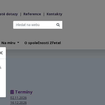
sté dotazy
|
Reference
|
Kontakty
Na míru
O společnosti Zřetel
,
a
Termíny
02.11.2026
16.12.2026