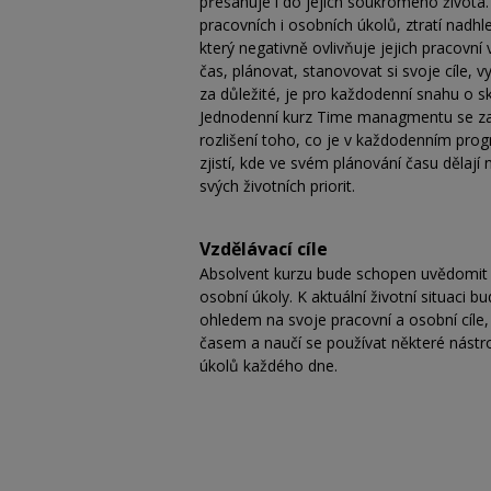
přesahuje i do jejich soukromého života. 
pracovních i osobních úkolů, ztratí nad
který negativně ovlivňuje jejich pracovní 
čas, plánovat, stanovovat si svoje cíle, 
za důležité, je pro každodenní snahu o s
Jednodenní kurz Time managmentu se zamě
rozlišení toho, co je v každodenním progr
zjistí, kde ve svém plánování času dělaj
svých životních priorit.
Vzdělávací cíle
Absolvent kurzu bude schopen uvědomit si s
osobní úkoly. K aktuální životní situaci
ohledem na svoje pracovní a osobní cíle, 
časem a naučí se používat některé nástr
úkolů každého dne.