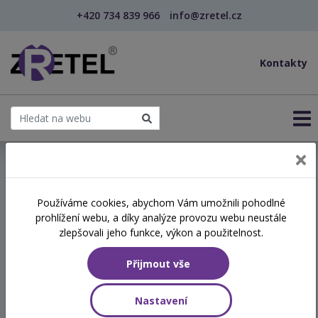
+420 734 839 966
info@zretel.cz
Kontakty
← Vzdělávání pro sociální služby
Používáme cookies, abychom Vám umožnili pohodlné
prohlížení webu, a díky analýze provozu webu neustále
Etika v sociálních službách
zlepšovali jeho funkce, výkon a použitelnost.
pohledem sociálního
Přijmout vše
pracovníka
Nastavení