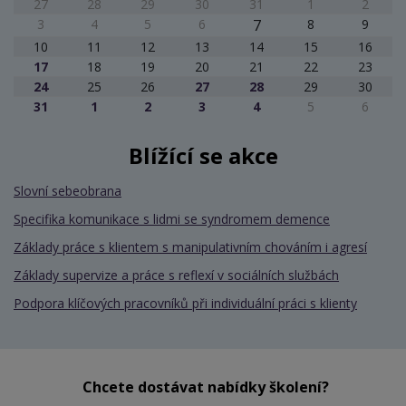
27
28
29
30
31
1
2
3
4
5
6
7
8
9
10
11
12
13
14
15
16
17
18
19
20
21
22
23
24
25
26
27
28
29
30
31
1
2
3
4
5
6
Blížící se akce
Slovní sebeobrana
Specifika komunikace s lidmi se syndromem demence
Základy práce s klientem s manipulativním chováním i agresí
Základy supervize a práce s reflexí v sociálních službách
Podpora klíčových pracovníků při individuální práci s klienty
Chcete dostávat nabídky školení?