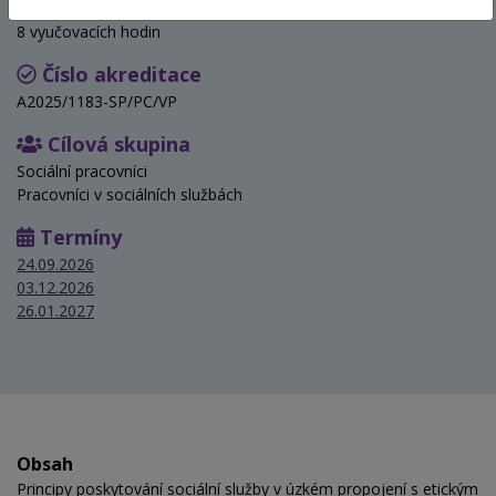
Hodinová dotace
8 vyučovacích hodin
Číslo akreditace
A2025/1183-SP/PC/VP
Cílová skupina
Sociální pracovníci
Pracovníci v sociálních službách
Termíny
24.09.2026
03.12.2026
26.01.2027
Obsah
Principy poskytování sociální služby v úzkém propojení s etickým