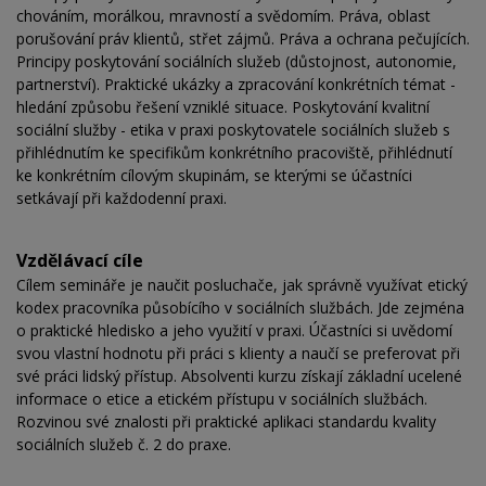
chováním, morálkou, mravností a svědomím. Práva, oblast
porušování práv klientů, střet zájmů. Práva a ochrana pečujících.
Principy poskytování sociálních služeb (důstojnost, autonomie,
partnerství). Praktické ukázky a zpracování konkrétních témat -
hledání způsobu řešení vzniklé situace. Poskytování kvalitní
sociální služby - etika v praxi poskytovatele sociálních služeb s
přihlédnutím ke specifikům konkrétního pracoviště, přihlédnutí
ke konkrétním cílovým skupinám, se kterými se účastníci
setkávají při každodenní praxi.
Vzdělávací cíle
Cílem semináře je naučit posluchače, jak správně využívat etický
kodex pracovníka působícího v sociálních službách. Jde zejména
o praktické hledisko a jeho využití v praxi. Účastníci si uvědomí
svou vlastní hodnotu při práci s klienty a naučí se preferovat při
své práci lidský přístup. Absolventi kurzu získají základní ucelené
informace o etice a etickém přístupu v sociálních službách.
Rozvinou své znalosti při praktické aplikaci standardu kvality
sociálních služeb č. 2 do praxe.