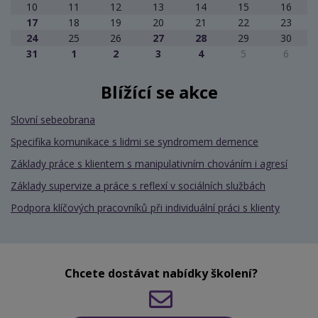
10
11
12
13
14
15
16
17
18
19
20
21
22
23
24
25
26
27
28
29
30
31
1
2
3
4
5
6
Blížící se akce
Slovní sebeobrana
Specifika komunikace s lidmi se syndromem demence
Základy práce s klientem s manipulativním chováním i agresí
Základy supervize a práce s reflexí v sociálních službách
Podpora klíčových pracovníků při individuální práci s klienty
Chcete dostávat nabídky školení?