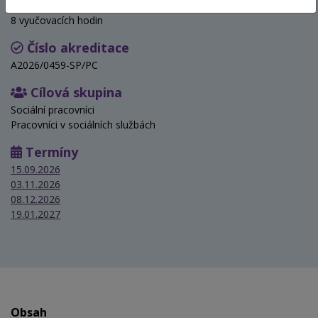
Hodinová dotace
8 vyučovacích hodin
Číslo akreditace
A2026/0459-SP/PC
Cílová skupina
Sociální pracovníci
Pracovníci v sociálních službách
Termíny
15.09.2026
03.11.2026
08.12.2026
19.01.2027
Obsah