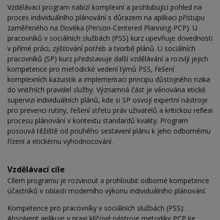
Vzdělávací program nabízí komplexní a prohlubující pohled na
proces individuálního plánování s důrazem na aplikaci přístupu
zaměřeného na člověka (Person-Centered Planning-PCP). U
pracovníků v sociálních službách (PSS) kurz upevňuje dovednosti
v přímé práci, zjišťování potřeb a tvorbě plánů. U sociálních
pracovníků (SP) kurz představuje další vzdělávání a rozvíjí jejich
kompetence pro metodické vedení týmů PSS, řešení
komplexních kazuistik a implementaci principu důstojného rizika
do vnitřních pravidel služby. Významná část je věnována etické
supervizi individuálních plánů, kde si SP osvojí expertní nástroje
pro prevenci rutiny, řešení střetu práv uživatelů a kritickou reflexi
procesu plánování v kontextu standardů kvality. Program
posouvá těžiště od pouhého sestavení plánu k jeho odbornému
řízení a etickému vyhodnocování.
Vzdělávací cíle
Cílem programu je rozvinout a prohloubit odborné kompetence
účastníků v oblasti moderního výkonu individuálního plánování.
Kompetence pro pracovníky v sociálních službách (PSS):
Absolvent aplikuje v praxi klíčové nástroje metodiky PCP ke