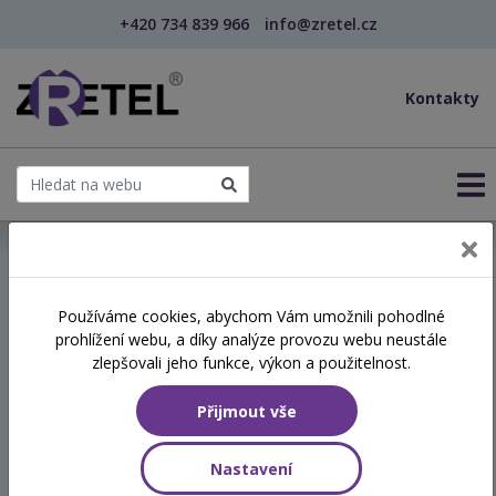
+420 734 839 966
info@zretel.cz
Kontakty
← Vzdělávání pro sociální služby
Používáme cookies, abychom Vám umožnili pohodlné
prohlížení webu, a díky analýze provozu webu neustále
Individuální plánování v
zlepšovali jeho funkce, výkon a použitelnost.
praxi (nejen)
Přijmout vše
pečovatelských služeb
Nastavení