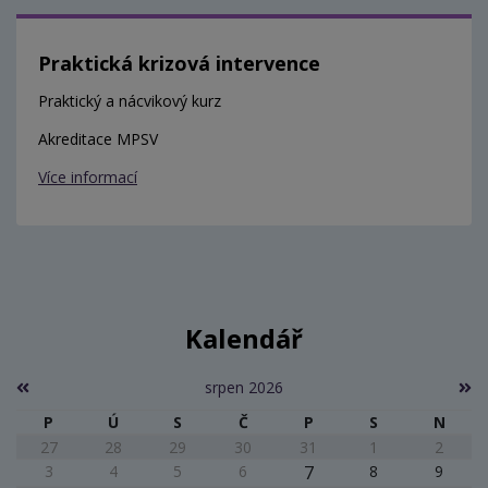
Praktická krizová intervence
Praktický a nácvikový kurz
Akreditace MPSV
Více informací
Kalendář
srpen 2026
P
Ú
S
Č
P
S
N
27
28
29
30
31
1
2
3
4
5
6
7
8
9