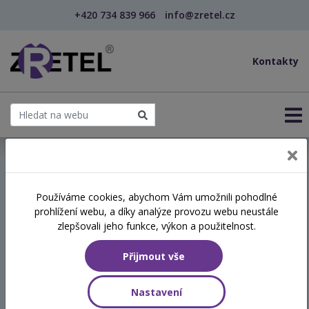
+420 734 839 966
info@zretel.cz
Kontakty
← Vzdělávání pro sociální služby
Používáme cookies, abychom Vám umožnili pohodlné
prohlížení webu, a díky analýze provozu webu neustále
Úvod do problematiky
zlepšovali jeho funkce, výkon a použitelnost.
bezdomovectví
Přijmout vše
Hodinová dotace
Nastavení
8 vyučovacích hodin