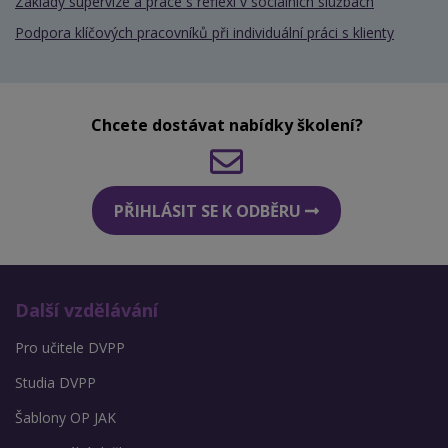
Základy supervize a práce s reflexí v sociálních službách
Podpora klíčových pracovníků při individuální práci s klienty
Chcete dostávat nabídky školení?
PŘIHLÁSIT SE K ODBĚRU
Další vzdělávání
Pro učitele DVPP
Studia DVPP
Šablony OP JAK