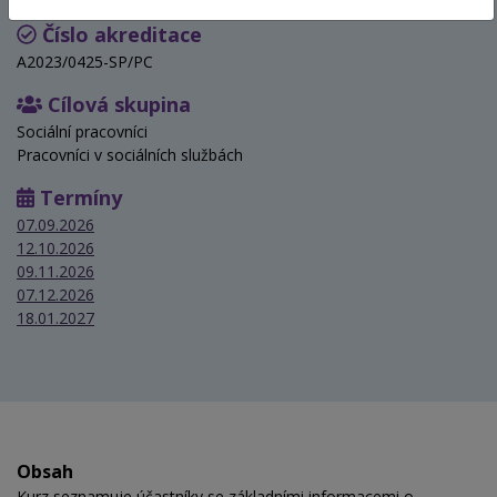
Číslo akreditace
A2023/0425-SP/PC
Cílová skupina
Sociální pracovníci
Pracovníci v sociálních službách
Termíny
07.09.2026
12.10.2026
09.11.2026
07.12.2026
18.01.2027
Obsah
Kurz seznamuje účastníky se základními informacemi o