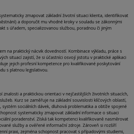
stematicky zmapovat základní životní situaci klienta, identifikovat
zaměstnání) a doporučit mu vhodné kroky v souladu se zákonnými
akt s úřadem, specializovanou službou, poradnou či jiným
zem na praktický nácvik dovedností. Kombinace výkladu, práce s
 situací zajistí, že si účastníci osvojí jistotu v praktické aplikaci
siluje jejich profesní kompetence pro kvalifikované poskytování
du s platnou legislativou.
 znalosti a praktickou orientaci v nejčastějších životních situacích,
h služeb. Kurz se zaměřuje na základní souvislosti klíčových oblastí,
, systém sociálních dávek, dluhová problematika a obtíže spojené
chopnost systematicky zmapovat základní informace o situaci
sociální poradenství. Získá tak kompetenci kvalifikovaně nasměrovat
izované služby a ověřené informační zdroje. Zároveň si rozšíří
denní praxi, zejména schopnost pracovat s případovými studiemi,