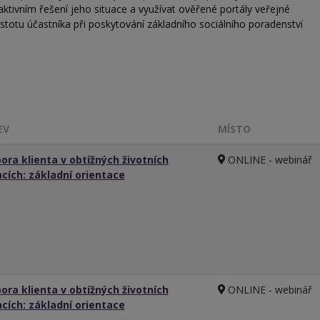
 aktivním řešení jeho situace a využívat ověřené portály veřejné
jistotu účastníka při poskytování základního sociálního poradenství
EV
MÍSTO
ora klienta v obtížných životních
ONLINE - webinář
acích: základní orientace
ora klienta v obtížných životních
ONLINE - webinář
acích: základní orientace