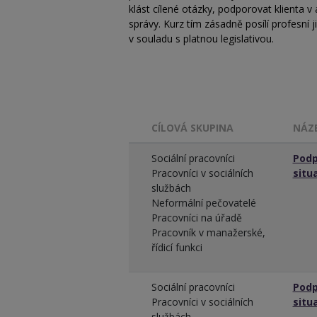
klást cílené otázky, podporovat klienta v
správy. Kurz tím zásadně posílí profesní 
v souladu s platnou legislativou.
CÍLOVÁ SKUPINA
NÁZ
Sociální pracovníci
Podp
Pracovníci v sociálních
situ
službách
Neformální pečovatelé
Pracovníci na úřadě
Pracovník v manažerské,
řídicí funkci
Sociální pracovníci
Podp
Pracovníci v sociálních
situ
službách