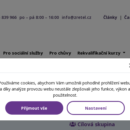
 839 966
po – pá 8:00 – 16:00
info@zretel.cz
Články
|
Ča
Pro sociální služby
Pro chůvy
Rekvalifikační kurzy
odpora klienta v obtížných životních situacích: základní orientace
Používáme cookies, abychom Vám umožnili pohodlné prohlížení webu
a díky analýze provozu webu neustále zlepšovali jeho funkce, výkon 
obtížných životních situacích:
použitelnost.
Přijmout vše
Nastavení
Cílová skupina