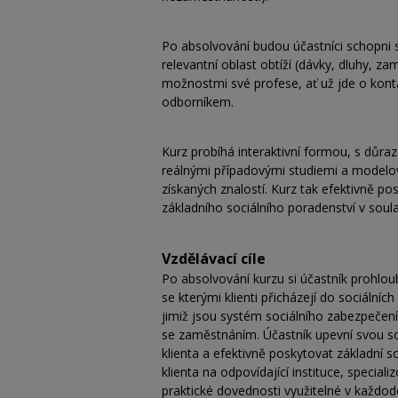
Po absolvování budou účastníci schopni sy
relevantní oblast obtíží (dávky, dluhy, 
možnostmi své profese, ať už jde o kont
odborníkem.
Kurz probíhá interaktivní formou, s důra
reálnými případovými studiemi a modelových
získaných znalostí. Kurz tak efektivně po
základního sociálního poradenství v soula
Vzdělávací cíle
Po absolvování kurzu si účastník prohloubí
se kterými klienti přicházejí do sociálníc
jimiž jsou systém sociálního zabezpečení
se zaměstnáním. Účastník upevní svou s
klienta a efektivně poskytovat základní 
klienta na odpovídající instituce, special
praktické dovednosti využitelné v každo