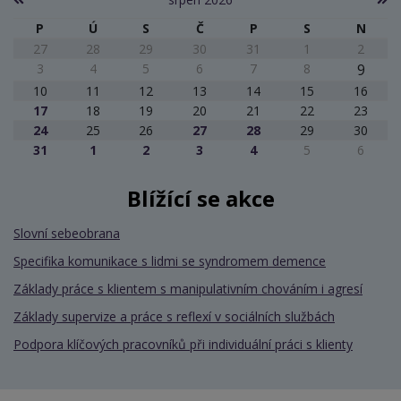
P
Ú
S
Č
P
S
N
27
28
29
30
31
1
2
3
4
5
6
7
8
9
10
11
12
13
14
15
16
17
18
19
20
21
22
23
24
25
26
27
28
29
30
31
1
2
3
4
5
6
Blížící se akce
Slovní sebeobrana
Specifika komunikace s lidmi se syndromem demence
Základy práce s klientem s manipulativním chováním i agresí
Základy supervize a práce s reflexí v sociálních službách
Podpora klíčových pracovníků při individuální práci s klienty