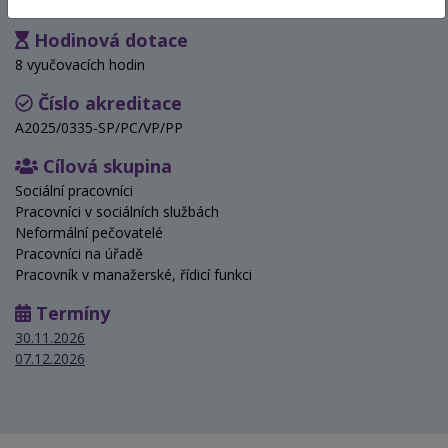
Hodinová dotace
8 vyučovacích hodin
Číslo akreditace
A2025/0335-SP/PC/VP/PP
Cílová skupina
Sociální pracovníci
Pracovníci v sociálních službách
Neformální pečovatelé
Pracovníci na úřadě
Pracovník v manažerské, řídicí funkci
Termíny
30.11.2026
07.12.2026