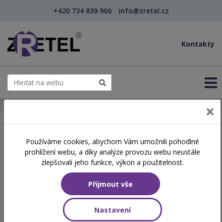
+420 734 839 966
info@zretel.cz
Kontakty
← Vzdělávání pro sociální služby
Používáme cookies, abychom Vám umožnili pohodlné
prohlížení webu, a díky analýze provozu webu neustále
Somatické techniky
zlepšovali jeho funkce, výkon a použitelnost.
psychohygieny jako nástroj
Přijmout vše
prevence syndromu
vyhoření
Nastavení