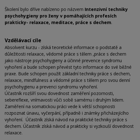
Školení bylo dříve nabízeno po názvem
Intenzivní techniky
psychohygieny pro ženy v pomáhajících profesích
prakticky- relaxace, meditace, práce s dechem
.
Vzdělávací cíle
Absolvent kurzu - získá teoretické informace o podstatě a
důležitosti relaxace, vědomé práce s tělem ,práce s dechem
jako nástroje psychohygieny a účinné prevence syndromu
vyhoření a bude schopen převést tyto informace do své běžné
praxe. Bude schopen použít základní techniky práce s dechem,
relaxace, mindfulness a vědomé práce s tělem pro svou denní
psychohygienu a prevenci syndromu vyhoření.
Účastník rozšíří svou dovednost zaměření pozornosti,
sebereflexe, vnímavosti vůči sobě samému i druhým lidem.
Zaměření na somatickou práci vede k větší schopnosti
rozpoznat únavu, vyčerpání, případně i známky přicházejícího
vyhoření. Účastník získá návod na praktické techniky práce s
dechem. Účastník získá návod a prakticky si vyzkouší dovednost
relaxace.