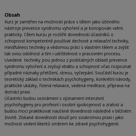
Obsah
Kurz je zaměřen na možnosti práce s tělem jako účinného
nástroje prevence syndromu vyhoření a je koncipován velmi
prakticky. Cílem kurzu je rozšířit dovednosti účastníků o
schopnost kompetentně používat dechové a relaxační techniky,
mindfulness techniky a vědomou práci s vlastním tělem a zvýšit
tak svou odolnost a tím i udržitelnost v pracovním procesu.
Uvedené techniky jsou jednou z podstatných oblastí prevence
syndromu vyhoření a zvyšují vitalitu a schopnost včas rozpoznat
případné náznaky přetížení, stresu, vyčerpání. Součástí kurzu je
teoretický základ o technikách psychohygieny, konkrétní návody,
praktické ukázky, řízená relaxace, vedená meditace, příprava na
domácí praxi.
Účastníci budou seznámeni s významem intenzivní
psychohygieny pro profesní i osobní spokojenost a zralost a
budou moci praktikovat naučené dovednosti následně v běžném
životě. Získané dovednosti slouží pro soukromou praxi i jako
možnost vedení klientů směrem ke zdravé psychohygieně.