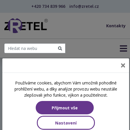
+420 734 839 966
info@zretel.cz
Kontakty
← Vzdělávání pro sociální služby
Používáme cookies, abychom Vám umožnili pohodlné
prohlížení webu, a díky analýze provozu webu neustále
Podpora samostatnosti
zlepšovali jeho funkce, výkon a použitelnost.
klientů a podpora pečujících
Přijmout vše
Hodinová dotace
Nastavení
8 vyučovacích hodin