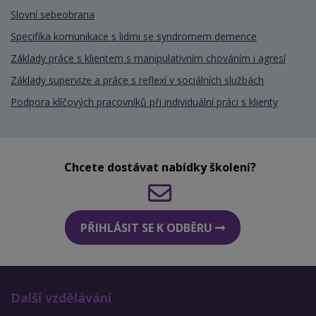
Slovní sebeobrana
Specifika komunikace s lidmi se syndromem demence
Základy práce s klientem s manipulativním chováním i agresí
Základy supervize a práce s reflexí v sociálních službách
Podpora klíčových pracovníků při individuální práci s klienty
Chcete dostávat nabídky školení?
PŘIHLÁSIT SE K ODBĚRU
Další vzdělávání