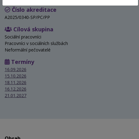
Číslo akreditace
A2025/0340-SP/PC/PP
Cílová skupina
Sociální pracovníci
Pracovníci v sociálních službách
Neformální pečovatelé
Termíny
16.09.2026
15.10.2026
18.11.2026
16.12.2026
21.01.2027
Obsah