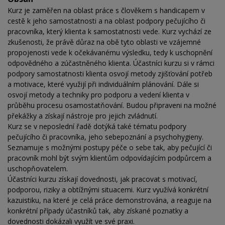
Kurz je zaměřen na oblast práce s člověkem s handicapem v
cestě k jeho samostatnosti a na oblast podpory pečujícího či
pracovníka, který klienta k samostatnosti vede. Kurz vychází ze
zkušenosti, že právě důraz na obě tyto oblasti ve vzájemné
propojenosti vede k očekávanému výsledku, tedy k uschopnění
odpovědného a zúčastněného klienta. Účastníci kurzu si v rámci
podpory samostatnosti klienta osvojí metody zjišťování potřeb
a motivace, které využijí při individuálním plánování. Dále si
osvojí metody a techniky pro podporu a vedení klienta v
průběhu procesu osamostatňování. Budou připraveni na možné
překážky a získají nástroje pro jejich zvládnutí.
Kurz se v neposlední řadě dotýká také tématu podpory
pečujícího či pracovníka, jeho sebepoznání a psychohygieny.
Seznamuje s možnými postupy péče o sebe tak, aby pečující či
pracovník mohl být svým klientům odpovídajícím podpůrcem a
uschopňovatelem.
Účastníci kurzu získají dovednosti, jak pracovat s motivací,
podporou, riziky a obtížnými situacemi. Kurz využívá konkrétní
kazuistiku, na které je celá práce demonstrována, a reaguje na
konkrétní případy účastníků tak, aby získané poznatky a
dovednosti dokázali využít ve své praxi.