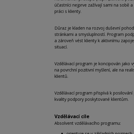
účastníci nejprve zažívají sami na sobě 
práci s klienty.
Důraz je kladen na rozvoj duševní pohody
stránkami a smysluplností. Program podp
a zároveň vést klienty k aktivnímu zapoje
situací.
Vzdělávací program je koncipován jako v
na povrchní pozitivní myšlení, ale na rea
klientů.
Vzdělávací program přispívá k posilování
kvality podpory poskytované klientům.
Vzdělávací cíle
Absolvent vzdělávacího programu:
orientuje se v základních pojmech a