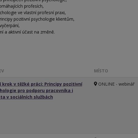
máhajících profesích,
chologie ve vlastní profesní praxi,
incipy pozitivní psychologie klientům,
 vyčerpání,
ní a aktivní účast na změně.
EV
MÍSTO
 krok v těžké práci: Principy pozitivní
ONLINE - webinář
hologie pro podporu pracovníka i
nta v sociálních službách