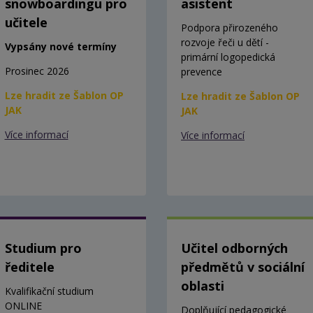
snowboardingu pro
asistent
učitele
Podpora přirozeného
rozvoje řeči u dětí -
Vypsány nové termíny
primární logopedická
Prosinec 2026
prevence
Lze hradit ze Šablon OP
Lze hradit ze Šablon OP
JAK
JAK
Více informací
Více informací
Studium pro
Učitel odborných
ředitele
předmětů v sociální
oblasti
Kvalifikační studium
ONLINE
Doplňující pedagogické