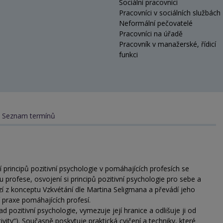
Sociální pracovníci
Pracovníci v sociálních službách
Neformální pečovatelé
Pracovníci na úřadě
Pracovník v manažerské, řídicí
funkci
Seznam termínů
 principů pozitivní psychologie v pomáhajících profesích se
 profese, osvojení si principů pozitivní psychologie pro sebe a
ází z konceptu Vzkvétání dle Martina Seligmana a převádí jeho
 praxe pomáhajících profesí.
d pozitivní psychologie, vymezuje její hranice a odlišuje ji od
ivity“). Současně poskytuje praktická cvičení a techniky, které