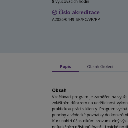
8 vyučovacích hodin
Číslo akreditace
A2026/0449-SP/PC/VP/PP
Popis
Obsah školení
Obsah
Vzdělávací program je zaměřen na využití
zvláštním důrazem na udržitelnost výkonu
praktickou práci s klienty. Program vych
principy a vědecké poznatky do konkrétní
Kurz nabízí účastníkům srozumitelný výkla
nefunkčních přístupů (např. „toxické pozit