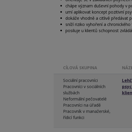
chápe význam duševní pohody v po
umí aplikovat koncept pozitivní psy
dokáže vhodně a citlivě předávat pr
sníží riziko vyhoření a chronického
posiluje u klientů schopnost zvládá
CÍLOVÁ SKUPINA
NÁZ
Sociální pracovníci
Lehčí
Pracovníci v sociálních
psyc
službách
klie
Neformální pečovatelé
Pracovníci na úřadě
Pracovník v manažerské,
řídicí funkci