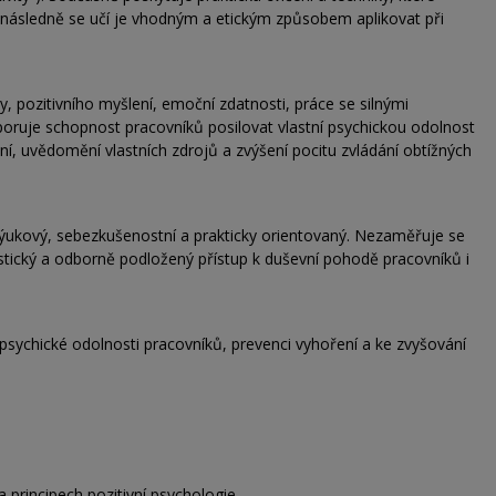
a následně se učí je vhodným a etickým způsobem aplikovat při
, pozitivního myšlení, emoční zdatnosti, práce se silnými
oruje schopnost pracovníků posilovat vlastní psychickou odolnost
ní, uvědomění vlastních zdrojů a zvýšení pocitu zvládání obtížných
ýukový, sebezkušenostní a prakticky orientovaný. Nezaměřuje se
listický a odborně podložený přístup k duševní pohodě pracovníků i
 psychické odolnosti pracovníků, prevenci vyhoření a ke zvyšování
 principech pozitivní psychologie,