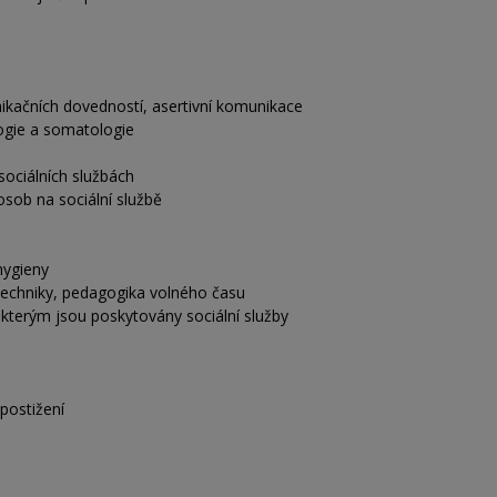
kačních dovedností, asertivní komunikace
ogie a somatologie
sociálních službách
osob na sociální službě
hygieny
 techniky, pedagogika volného času
 kterým jsou poskytovány sociální služby
postižení