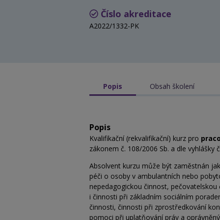
Číslo akreditace
A2022/1332-PK
Popis
Obsah školení
Popis
Kvalifikační (rekvalifikační) kurz pro
praco
zákonem č. 108/2006 Sb. a dle vyhlášky č
Absolvent kurzu může být zaměstnán jak
péči o osoby v ambulantních nebo pobyto
nepedagogickou činnost, pečovatelskou 
i činnosti při základním sociálním poraden
činnosti, činnosti při zprostředkování k
pomoci při uplatňování práv a oprávněnýc