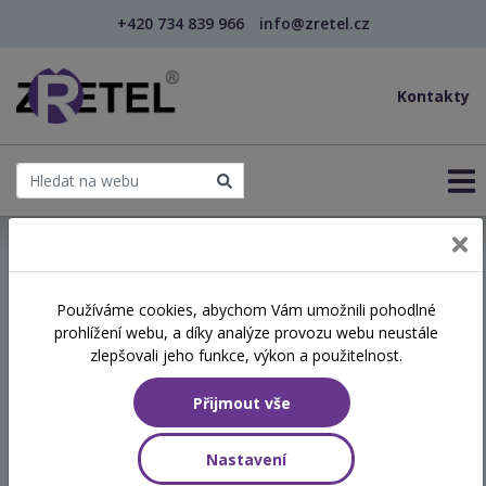
+420 734 839 966
info@zretel.cz
Kontakty
← Vzdělávání pro učitele - DVPP
Používáme cookies, abychom Vám umožnili pohodlné
šablony
prohlížení webu, a díky analýze provozu webu neustále
Trauma u dětí (kategorie,
zlepšovali jeho funkce, výkon a použitelnost.
projevy, následky)
Přijmout vše
(webinář)
Nastavení