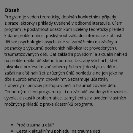
Obsah
Program je veden teoreticky, doplněn konkrétními případy
z praxe lektorky i příklady uvedené v odborné literatuře. Cílem
program je poskytnout účastníkům ucelený teoretický přehled
k dané problematice, poskytnout základní informace z oblasti
dětské psychologie i psychiatrie se zaměřením na závěry a
poznatky z výzkumů posledních několika let provedených u
traumatizovaných dětí. Dát základní povědomí a aktuální náhled
na problematiku dětského traumatu tak, aby všichni ti, kteří
jakýmkoli profesním způsobem přicházejí do styku s dětmi,
začali na dítě nahlížet z různých úhlů pohledu a ne jen jako na
dítě s „problémovým chováním“. Seznamuje účastníky
s obecnými principy přístupu v péči o traumatizované děti.
Druhotným cílem programu je, i na základě uvedených kazuistik,
vyvolat diskusi k problematice, zamyšlení se a uvedení vlastních
možných příkladů z praxe účastníků programu.
Proč trauma u dětí?
Cesta k aktuálnímu pohledu na trauma dětí