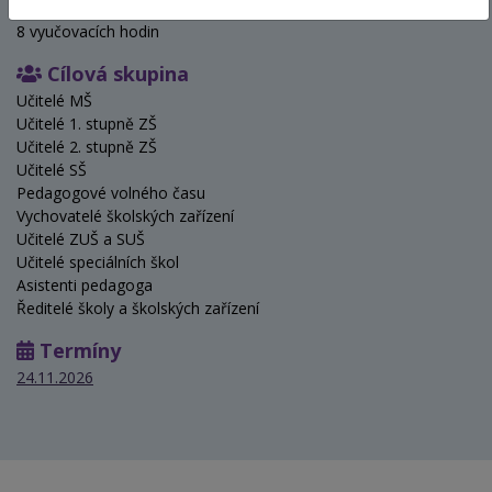
Hodinová dotace
8 vyučovacích hodin
Cílová skupina
Učitelé MŠ
Učitelé 1. stupně ZŠ
Učitelé 2. stupně ZŠ
Učitelé SŠ
Pedagogové volného času
Vychovatelé školských zařízení
Učitelé ZUŠ a SUŠ
Učitelé speciálních škol
Asistenti pedagoga
Ředitelé školy a školských zařízení
Termíny
24.11.2026