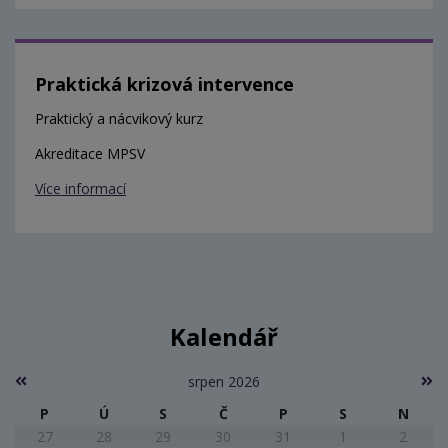
Praktická krizová intervence
Praktický a nácvikový kurz
Akreditace MPSV
Více informací
Kalendář
srpen 2026
P
Ú
S
Č
P
S
N
27
28
29
30
31
1
2