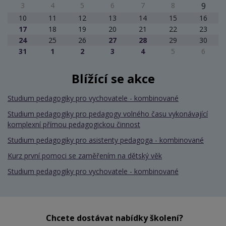
3
4
5
6
7
8
9
10
11
12
13
14
15
16
17
18
19
20
21
22
23
24
25
26
27
28
29
30
31
1
2
3
4
5
6
Blížící se akce
Studium pedagogiky pro vychovatele - kombinované
Studium pedagogiky pro pedagogy volného času vykonávající
komplexní přímou pedagogickou činnost
Studium pedagogiky pro asistenty pedagoga - kombinované
Kurz první pomoci se zaměřením na dětský věk
Studium pedagogiky pro vychovatele - kombinované
Chcete dostávat nabídky školení?