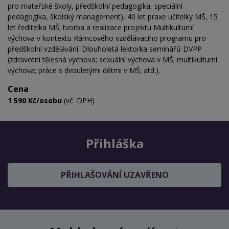
pro mateřské školy, předškolní pedagogika, speciální
pedagogika, školský management), 40 let praxe učitelky MŠ, 15
let ředitelka MŠ; tvorba a realizace projektu Multikulturní
výchova v kontextu Rámcového vzdělávacího programu pro
předškolní vzdělávání. Dlouholetá lektorka seminářů DVPP
(zdravotní tělesná výchova; sexuální výchova v MŠ; multikulturní
výchova; práce s dvouletými dětmi v MŠ; atd.).
Cena
1 590 Kč/osobu
(vč. DPH)
Přihláška
PŘIHLAŠOVÁNÍ UZAVŘENO