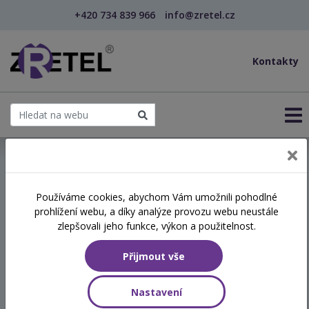
+420 734 839 966
info@zretel.cz
Kontakty
← Moderní metody ve vzdělávání (webinář)
Používáme cookies, abychom Vám umožnili pohodlné
šablony
prohlížení webu, a díky analýze provozu webu neustále
Moderní metody ve
zlepšovali jeho funkce, výkon a použitelnost.
vzdělávání (webinář)
Přijmout vše
Termín
Nastavení
09.06.2026