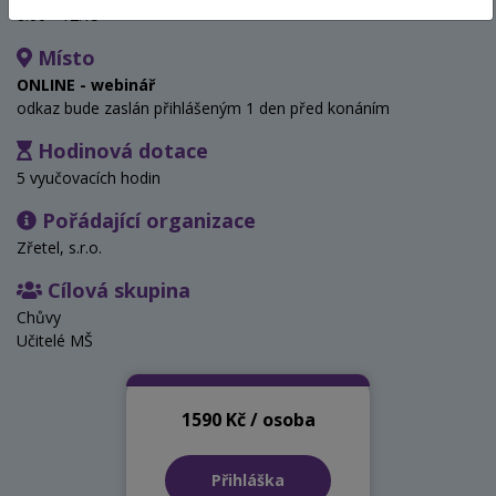
8:00 - 12:15
Místo
ONLINE - webinář
odkaz bude zaslán přihlášeným 1 den před konáním
Hodinová dotace
5 vyučovacích hodin
Pořádající organizace
Zřetel, s.r.o.
Cílová skupina
Chůvy
Učitelé MŠ
1590 Kč / osoba
Přihláška