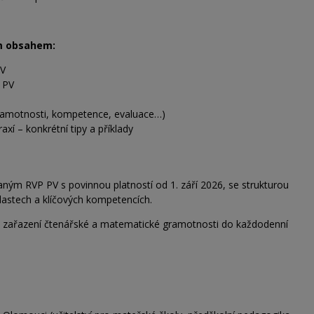
ím obsahem:
PV
P PV
ramotnosti, kompetence, evaluace…)
xí – konkrétní tipy a příklady
ným RVP PV s povinnou platností od 1. září 2026, se strukturou
blastech a klíčových kompetencích.
é zařazení
čtenářské a matematické gramotnosti do každodenní