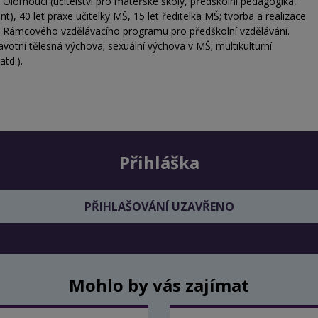
Olomouci (učitelství pro mateřské školy, předškolní pedagogika,
, 40 let praxe učitelky MŠ, 15 let ředitelka MŠ; tvorba a realizace
tu Rámcového vzdělávacího programu pro předškolní vzdělávání.
otní tělesná výchova; sexuální výchova v MŠ; multikulturní
td.).
Přihláška
PŘIHLAŠOVÁNÍ UZAVŘENO
Mohlo by vás zajímat