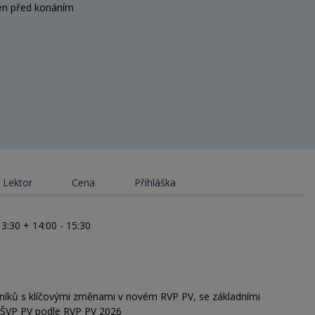
en před konáním
Lektor
Cena
Přihláška
13:30 + 14:00 - 15:30
íků s klíčovými změnami v novém RVP PV, se základními
u ŠVP PV podle RVP PV 2026