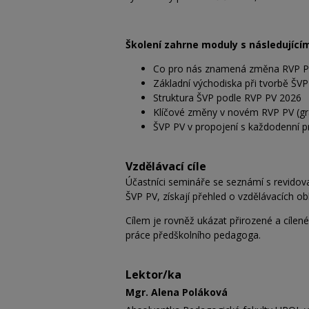
Školení zahrne moduly s následujíc
Co pro nás znamená změna RVP 
Základní východiska při tvorbě ŠV
Struktura ŠVP podle RVP PV 2026
Klíčové změny v novém RVP PV (g
ŠVP PV v propojení s každodenní pra
Vzdělávací cíle
Účastníci semináře se seznámí s revidova
ŠVP PV, získají přehled o vzdělávacích o
Cílem je rovněž ukázat přirozené a cílen
práce předškolního pedagoga.
Lektor/ka
Mgr. Alena Poláková