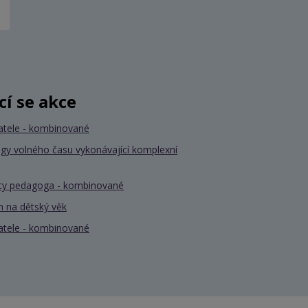
ící se akce
atele - kombinované
gy volného času vykonávající komplexní
nty pedagoga - kombinované
 na dětský věk
atele - kombinované