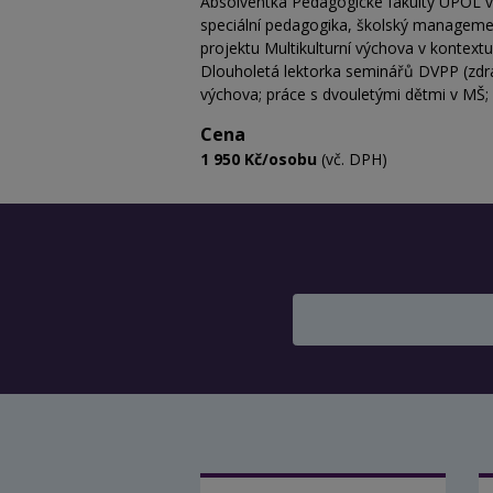
Absolventka Pedagogické fakulty UPOL v 
speciální pedagogika, školský management)
projektu Multikulturní výchova v kontex
Dlouholetá lektorka seminářů DVPP (zdrav
výchova; práce s dvouletými dětmi v MŠ; a
Cena
1 950 Kč/osobu
(vč. DPH)