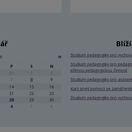
ář
Blíž
Studium pedagogiky pro vychov
26
Studium pedagogiky pro pedago
P
S
N
přímou pedagogickou činnost
31
1
2
7
8
9
Studium pedagogiky pro asiste
14
15
16
Kurz první pomoci se zaměřením
21
22
23
Studium pedagogiky pro vychov
28
29
30
4
5
6