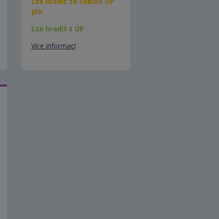
Lze hradit ze Šablon OP
JAK
Lze hradit z ÚP
Více informací