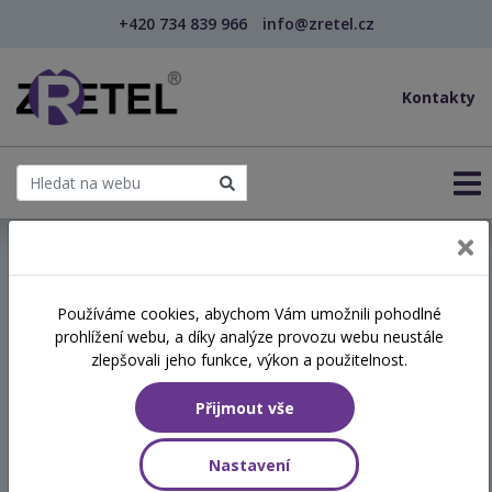
+420 734 839 966
info@zretel.cz
Kontakty
← Hranice práce s klientem z pohledu pracovníka
Používáme cookies, abychom Vám umožnili pohodlné
prohlížení webu, a díky analýze provozu webu neustále
Hranice práce s klientem z
zlepšovali jeho funkce, výkon a použitelnost.
pohledu pracovníka
Přijmout vše
Termín
Nastavení
04.06.2026