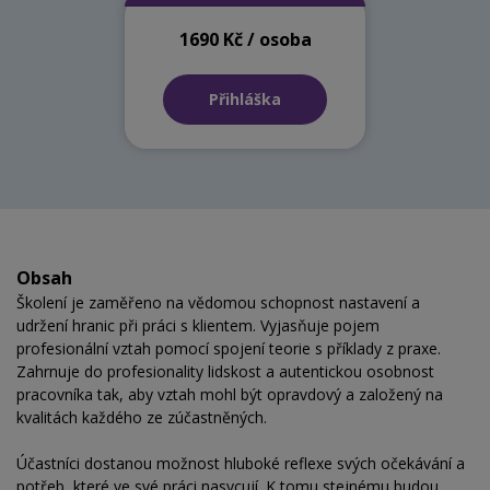
1690 Kč / osoba
Přihláška
Obsah
Školení je zaměřeno na vědomou schopnost nastavení a
udržení hranic při práci s klientem. Vyjasňuje pojem
profesionální vztah pomocí spojení teorie s příklady z praxe.
Zahrnuje do profesionality lidskost a autentickou osobnost
pracovníka tak, aby vztah mohl být opravdový a založený na
kvalitách každého ze zúčastněných.
Účastníci dostanou možnost hluboké reflexe svých očekávání a
potřeb, které ve své práci nasycují. K tomu stejnému budou