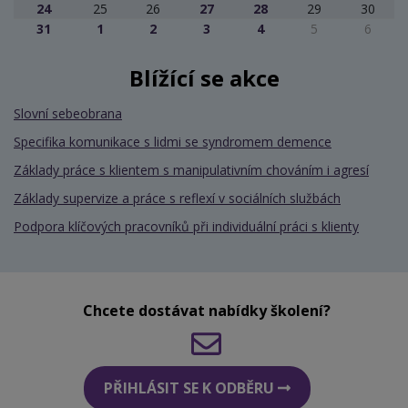
24
25
26
27
28
29
30
31
1
2
3
4
5
6
Blížící se akce
Slovní sebeobrana
Specifika komunikace s lidmi se syndromem demence
Základy práce s klientem s manipulativním chováním i agresí
Základy supervize a práce s reflexí v sociálních službách
Podpora klíčových pracovníků při individuální práci s klienty
Chcete dostávat nabídky školení?
PŘIHLÁSIT SE K ODBĚRU