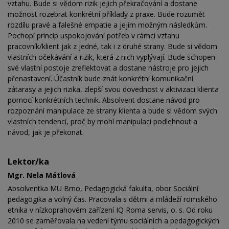
vztahu. Bude si vědom rizik jejich překračování a dostane
možnost rozebrat konkrétní příklady z praxe. Bude rozumět
rozdílu pravé a falešné empatie a jejím možným následkům.
Pochopí princip uspokojování potřeb v rámci vztahu
pracovník/klient jak z jedné, tak i z druhé strany. Bude si vědom
vlastních očekávání a rizik, která z nich vyplývají. Bude schopen
své vlastní postoje zreflektovat a dostane nástroje pro jejich
přenastavení. Účastník bude znát konkrétní komunikační
zátarasy a jejich rizika, zlepší svou dovednost v aktivizaci klienta
pomocí konkrétních technik. Absolvent dostane návod pro
rozpoznání manipulace ze strany klienta a bude si vědom svých
vlastních tendencí, proč by mohl manipulaci podlehnout a
návod, jak je překonat.
Lektor/ka
Mgr. Nela Mátlová
Absolventka MU Brno, Pedagogická fakulta, obor Sociální
pedagogika a volný čas. Pracovala s dětmi a mládeží romského
etnika v nízkoprahovém zařízení IQ Roma servis, o. s. Od roku
2010 se zaměřovala na vedení týmu sociálních a pedagogických