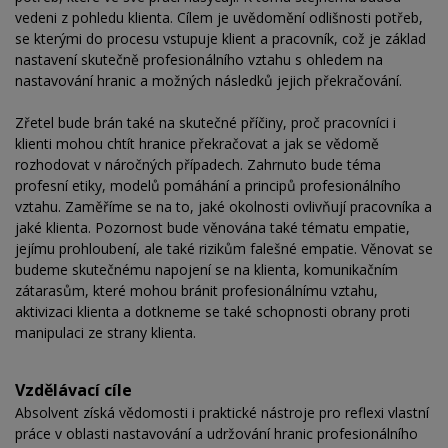
vedeni z pohledu klienta. Cílem je uvědomění odlišnosti potřeb,
se kterými do procesu vstupuje klient a pracovník, což je základ
nastavení skutečně profesionálního vztahu s ohledem na
nastavování hranic a možných následků jejich překračování.
Zřetel bude brán také na skutečné příčiny, proč pracovníci i
klienti mohou chtít hranice překračovat a jak se vědomě
rozhodovat v náročných případech. Zahrnuto bude téma
profesní etiky, modelů pomáhání a principů profesionálního
vztahu. Zaměříme se na to, jaké okolnosti ovlivňují pracovníka a
jaké klienta. Pozornost bude věnována také tématu empatie,
jejímu prohloubení, ale také rizikům falešné empatie. Věnovat se
budeme skutečnému napojení se na klienta, komunikačním
zátarasům, které mohou bránit profesionálnímu vztahu,
aktivizaci klienta a dotkneme se také schopnosti obrany proti
manipulaci ze strany klienta.
Vzdělávací cíle
Absolvent získá vědomosti i praktické nástroje pro reflexi vlastní
práce v oblasti nastavování a udržování hranic profesionálního