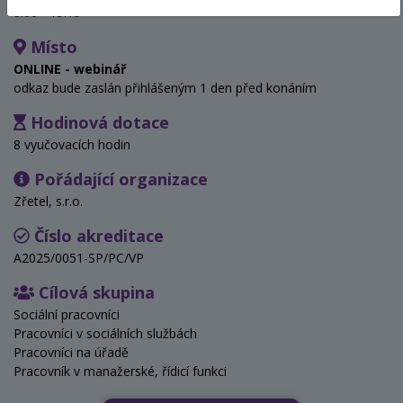
8:00 - 15:15
Místo
ONLINE - webinář
odkaz bude zaslán přihlášeným 1 den před konáním
Hodinová dotace
8 vyučovacích hodin
Pořádající organizace
Zřetel, s.r.o.
Číslo akreditace
A2025/0051-SP/PC/VP
Cílová skupina
Sociální pracovníci
Pracovníci v sociálních službách
Pracovníci na úřadě
Pracovník v manažerské, řídicí funkci